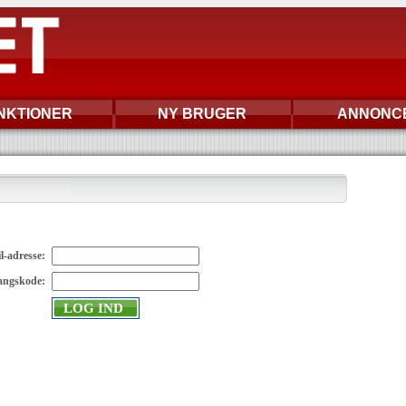
NKTIONER
NY BRUGER
ANNONC
l-adresse:
ngskode: