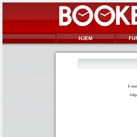
HJEM
FU
E-mai
Adga