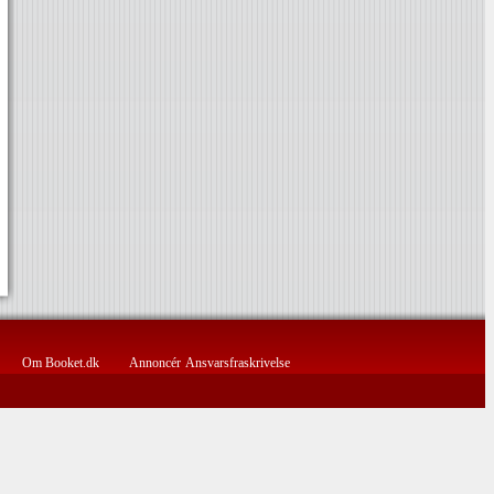
Om Booket.dk
Annoncér
Ansvarsfraskrivelse