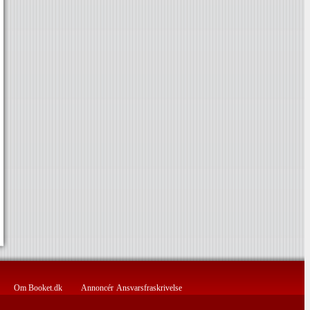
Om Booket.dk
Annoncér
Ansvarsfraskrivelse