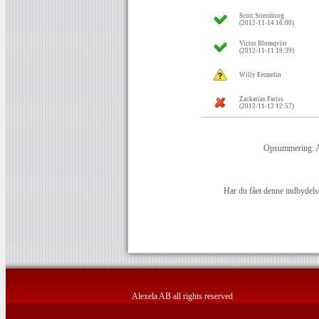
Scott Stiernborg
(2012-11-14 16:00)
Victor Blomqvist
(2012-11-11 19:39)
Willy Fermelin
Zackarias Fariss
(2012-11-12 12:57)
Opsummering: 
Har du fået denne indbydelse
Alexela AB all rights reserved