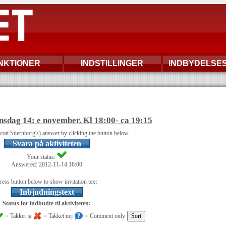
NKTIONER
INDSTILLINGER
INDBYDELSE
nsdag 14: e november. Kl 18:00- ca 19:15
Scott Stiernborg's) answer by clicking the button below.
Svara på aktiviteten
Your status:
Answered: 2012-11-14 16:00
ress button below to show invitation text
Inbjudningstext
Status for indbudte til aktiviteten:
= Takket ja
= Takket nej
= Comment only