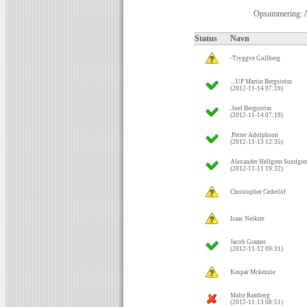
Opsummering: 
Status
Navn
-Tryggve Gullberg
....UP Martin Bergström
(2012-11-14 07:19)
.Joel Bergström
(2012-11-14 07:19)
.Petter Adolphson
(2012-11-13 12:35)
Alexander Hellgren Sundgre
(2012-11-11 19:32)
Christopher Cederlöf
Isaac Neikter
Jacob Gramer
(2012-11-12 09:31)
Kaspar Mckenzie
Malte Ramberg
(2012-11-13 08:51)