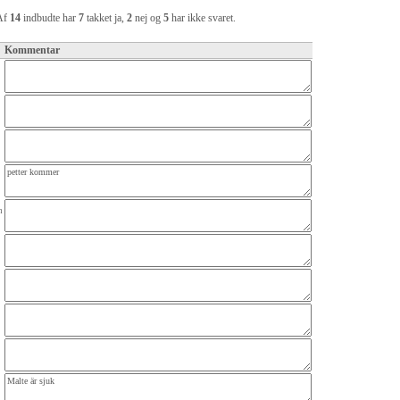
Af
14
indbudte har
7
takket ja,
2
nej og
5
har ikke svaret.
Kommentar
n