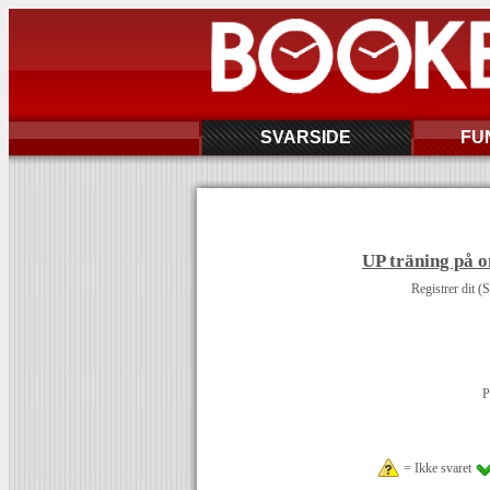
SVARSIDE
FU
UP träning på o
Registrer dit (
P
= Ikke svaret