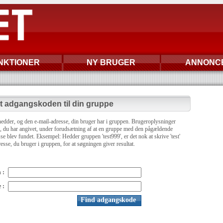
NKTIONER
NY BRUGER
ANNONC
t adgangskoden til din gruppe
 hedder, og den e-mail-adresse, din bruger har i gruppen. Brugeroplysninger
se, du har angivet, under forudsætning af at en gruppe med den pågældende
e blev fundet. Eksempel: Hedder gruppen 'test999', er det nok at skrive 'test'
esse, du bruger i gruppen, for at søgningen giver resultat.
 :
 :