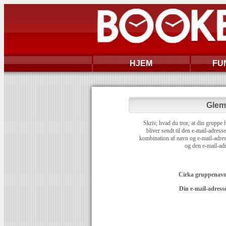
HJEM
FU
Glem
Skriv, hvad du tror, at din gruppe
bliver sendt til den e-mail-adres
kombination af navn og e-mail-adress
og den e-mail-adr
Cirka gruppenavn
Din e-mail-adresse