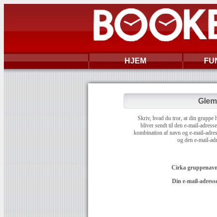
HJEM
FU
Glem
Skriv, hvad du tror, at din gruppe
bliver sendt til den e-mail-adres
kombination af navn og e-mail-adress
og den e-mail-adr
Cirka gruppenavn
Din e-mail-adresse