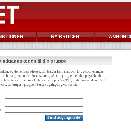
NKTIONER
NY BRUGER
ANNONC
t adgangskoden til din gruppe
 hedder, og den e-mail-adresse, din bruger har i gruppen. Brugeroplysninger
se, du har angivet, under forudsætning af at en gruppe med den pågældende
e blev fundet. Eksempel: Hedder gruppen 'test999', er det nok at skrive 'test'
esse, du bruger i gruppen, for at søgningen giver resultat.
 :
 :