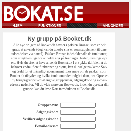
HJEM
FUNKTIONER
ANNONCÉR
Ny grupp på Booket.dk
Alle nye brugere af Booket.dk havner i pakken Bronze, som er helt
gratis at anvende (dog kan du tilkøbe sms'er som supplement til dine
udsendelser via e-mail). Pakken Bronze indeholder alle de funktioner,
som er nødvendige for at holde styr på træninger, fester, træningslejre
etc. Hvis du efter at have anvendt Booket.dk i et stykke tid føler, at du
behøver endnu flere funktioner og støtte, kan du vælge pakkerne Sølv
og Guld for et månedligt abonnement. Læs mere om de pakker, som
Booket.dk tilbyder, og hvilke funktioner der indgår i dem, her. Opret en
ny bruger/gruppe ved at angive gruppenavn, adgangskode og e-mail-
adresse nedenfor. Vil du vide mere om Booket.dk, inden du opretter din
gruppe, kan du læse Kort introduktion til Booket.dk.
Gruppenavn:
Adgangskode:
Verificer adgangskode :
E-mail-adresse: