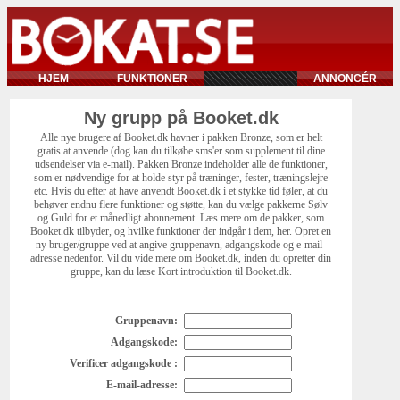
HJEM
FUNKTIONER
ANNONCÉR
Ny grupp på Booket.dk
Alle nye brugere af Booket.dk havner i pakken Bronze, som er helt
gratis at anvende (dog kan du tilkøbe sms'er som supplement til dine
udsendelser via e-mail). Pakken Bronze indeholder alle de funktioner,
som er nødvendige for at holde styr på træninger, fester, træningslejre
etc. Hvis du efter at have anvendt Booket.dk i et stykke tid føler, at du
behøver endnu flere funktioner og støtte, kan du vælge pakkerne Sølv
og Guld for et månedligt abonnement. Læs mere om de pakker, som
Booket.dk tilbyder, og hvilke funktioner der indgår i dem, her. Opret en
ny bruger/gruppe ved at angive gruppenavn, adgangskode og e-mail-
adresse nedenfor. Vil du vide mere om Booket.dk, inden du opretter din
gruppe, kan du læse Kort introduktion til Booket.dk.
Gruppenavn:
Adgangskode:
Verificer adgangskode :
E-mail-adresse: