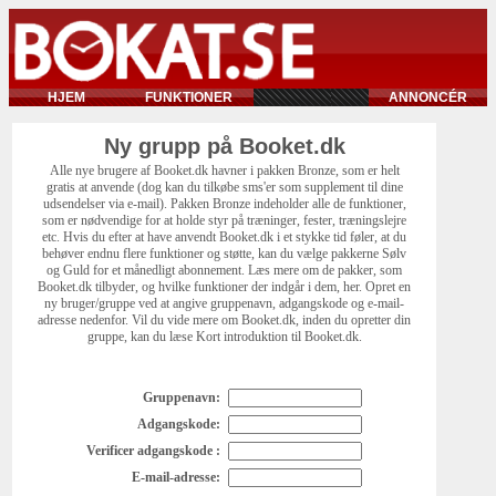
HJEM
FUNKTIONER
ANNONCÉR
Ny grupp på Booket.dk
Alle nye brugere af Booket.dk havner i pakken Bronze, som er helt
gratis at anvende (dog kan du tilkøbe sms'er som supplement til dine
udsendelser via e-mail). Pakken Bronze indeholder alle de funktioner,
som er nødvendige for at holde styr på træninger, fester, træningslejre
etc. Hvis du efter at have anvendt Booket.dk i et stykke tid føler, at du
behøver endnu flere funktioner og støtte, kan du vælge pakkerne Sølv
og Guld for et månedligt abonnement. Læs mere om de pakker, som
Booket.dk tilbyder, og hvilke funktioner der indgår i dem, her. Opret en
ny bruger/gruppe ved at angive gruppenavn, adgangskode og e-mail-
adresse nedenfor. Vil du vide mere om Booket.dk, inden du opretter din
gruppe, kan du læse Kort introduktion til Booket.dk.
Gruppenavn:
Adgangskode:
Verificer adgangskode :
E-mail-adresse: