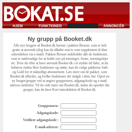
HJEM
FUNKTIONER
ANNONCÉR
Ny grupp på Booket.dk
Alle nye brugere af Booket.dk havner i pakken Bronze, som er helt
gratis at anvende (dog kan du tilkøbe sms'er som supplement til dine
udsendelser via e-mail). Pakken Bronze indeholder alle de funktioner,
som er nødvendige for at holde styr på træninger, fester, træningslejre
etc. Hvis du efter at have anvendt Booket.dk i et stykke tid føler, at du
behøver endnu flere funktioner og støtte, kan du vælge pakkerne Sølv
og Guld for et månedligt abonnement. Læs mere om de pakker, som
Booket.dk tilbyder, og hvilke funktioner der indgår i dem, her. Opret en
ny bruger/gruppe ved at angive gruppenavn, adgangskode og e-mail-
adresse nedenfor. Vil du vide mere om Booket.dk, inden du opretter din
gruppe, kan du læse Kort introduktion til Booket.dk.
Gruppenavn:
Adgangskode:
Verificer adgangskode :
E-mail-adresse: