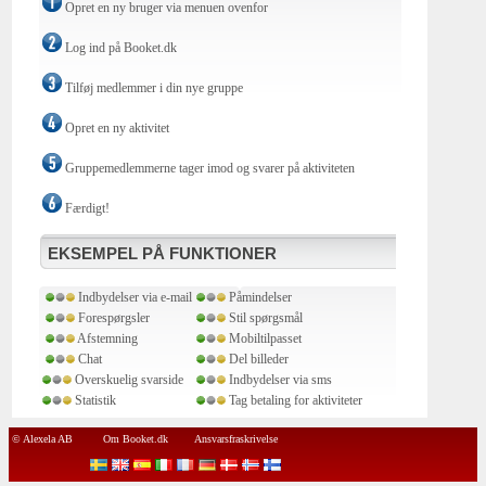
Opret en ny bruger via menuen ovenfor
Log ind på Booket.dk
Tilføj medlemmer i din nye gruppe
Opret en ny aktivitet
Gruppemedlemmerne tager imod og svarer på aktiviteten
Færdigt!
EKSEMPEL PÅ FUNKTIONER
Indbydelser via e-mail
Påmindelser
Forespørgsler
Stil spørgsmål
Afstemning
Mobiltilpasset
Chat
Del billeder
Overskuelig svarside
Indbydelser via sms
Statistik
Tag betaling for aktiviteter
© Alexela AB
Om Booket.dk
Ansvarsfraskrivelse