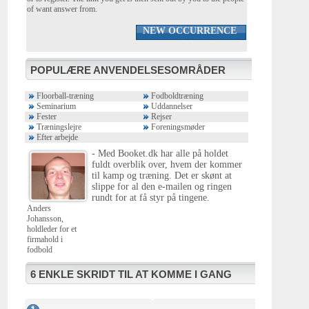
of want answer from.
NEW OCCURRENCE
POPULÆRE ANVENDELSESOMRÅDER
Floorball-træning
Fodboldtræning
Seminarium
Uddannelser
Fester
Rejser
Træningslejre
Foreningsmøder
Efter arbejde
- Med Booket.dk har alle på holdet
fuldt overblik over, hvem der kommer
til kamp og træning. Det er skønt at
slippe for al den e-mailen og ringen
rundt for at få styr på tingene.
Anders
Johansson,
holdleder for et
firmahold i
fodbold
6 ENKLE SKRIDT TIL AT KOMME I GANG