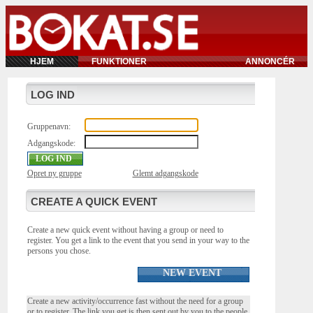
HJEM
FUNKTIONER
ANNONCÉR
LOG IND
Gruppenavn:
Adgangskode:
Opret ny gruppe
Glemt adgangskode
CREATE A QUICK EVENT
Create a new quick event without having a group or need to
register. You get a link to the event that you send in your way to the
persons you chose.
NEW EVENT
Create a new activity/occurrence fast without the need for a group
or to register. The link you get is then sent out by you to the people