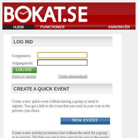
HJEM
FUNKTIONER
ANNONCÉR
LOG IND
Gruppenavn:
Adgangskode:
Opret ny gruppe
Glemt adgangskode
CREATE A QUICK EVENT
Create a new quick event without having a group or need to
register. You get a link to the event that you send in your way to the
persons you chose.
NEW EVENT
Create a new activity/occurrence fast without the need for a group
or to register. The link you get is then sent out by you to the people