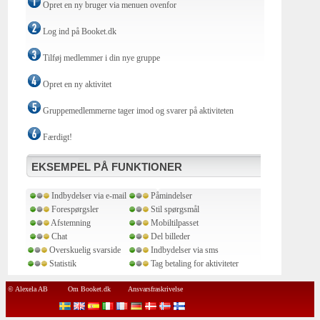
Opret en ny bruger via menuen ovenfor
Log ind på Booket.dk
Tilføj medlemmer i din nye gruppe
Opret en ny aktivitet
Gruppemedlemmerne tager imod og svarer på aktiviteten
Færdigt!
EKSEMPEL PÅ FUNKTIONER
Indbydelser via e-mail
Påmindelser
Forespørgsler
Stil spørgsmål
Afstemning
Mobiltilpasset
Chat
Del billeder
Overskuelig svarside
Indbydelser via sms
Statistik
Tag betaling for aktiviteter
© Alexela AB
Om Booket.dk
Ansvarsfraskrivelse