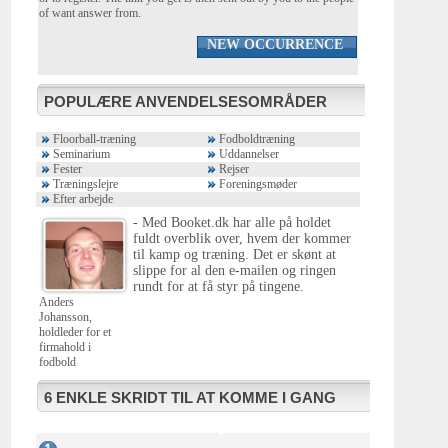
of want answer from.
NEW OCCURRENCE
POPULÆRE ANVENDELSESOMRÅDER
Floorball-træning
Fodboldtræning
Seminarium
Uddannelser
Fester
Rejser
Træningslejre
Foreningsmøder
Efter arbejde
- Med Booket.dk har alle på holdet
fuldt overblik over, hvem der kommer
til kamp og træning. Det er skønt at
slippe for al den e-mailen og ringen
rundt for at få styr på tingene.
Anders
Johansson,
holdleder for et
firmahold i
fodbold
6 ENKLE SKRIDT TIL AT KOMME I GANG