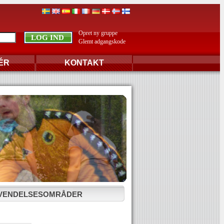
Opret ny gruppe
Glemt adgangskode
ÉR
KONTAKT
VENDELSESOMRÅDER