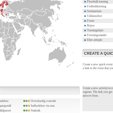
Floorball-træning
Fodboldtræning
Seminarium
Uddannelser
Fester
Rejser
Træningslejre
Foreningsmøder
Efter arbejde
CREATE A QUIC
Create a new quick event 
a link to the event that 
Create a new activity/occ
register. The link you get
answer from.
ndelser
Overskuelig svarside
spørgsmål
Indbydelser via sms
tilpasset
Statistik