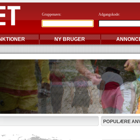
Gruppenavn:
Adgangskode:
NKTIONER
NY BRUGER
ANNONC
POPULÆRE AN