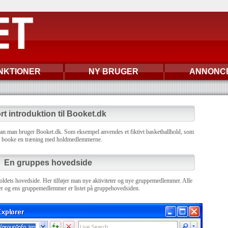
NKTIONER
NY BRUGER
ANNONC
rt introduktion til Booket.dk
ordan man bruger Booket.dk. Som eksempel anvendes et fiktivt basketballhold, som
l booke en træning med holdmedlemmerne.
En gruppes hovedside
oldets hovedside. Her tilføjer man nye aktiviteter og nye gruppemedlemmer. Alle
eter og ens gruppemedlemmer er listet på gruppehovedsiden.