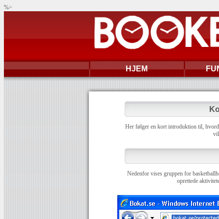
%>
HJEM
FU
Ko
Her følger en kort introduktion til, hv
vi
Nedenfor vises gruppen for basketballh
oprettede aktivit