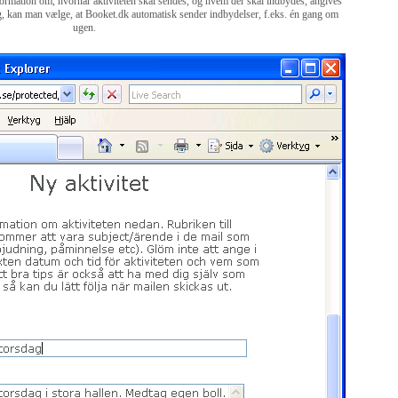
Information om, hvornår aktiviteten skal sendes, og hvem der skal indbydes, angives
ig, kan man vælge, at Booket.dk automatisk sender indbydelser, f.eks. én gang om
ugen.