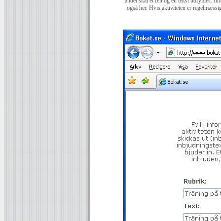
andet skal et felt og en tekst udfyldes. 
også her. Hvis aktiviteten er regelmæss