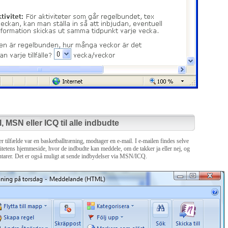
, MSN eller ICQ til alle indbudte
her tilfælde var en basketballtræning, modtager en e-mail. I e-mailen findes selve
ivitetens hjemmeside, hvor de indbudte kan meddele, om de takker ja eller nej, og
er. Det er også muligt at sende indbydelser via MSN/ICQ.