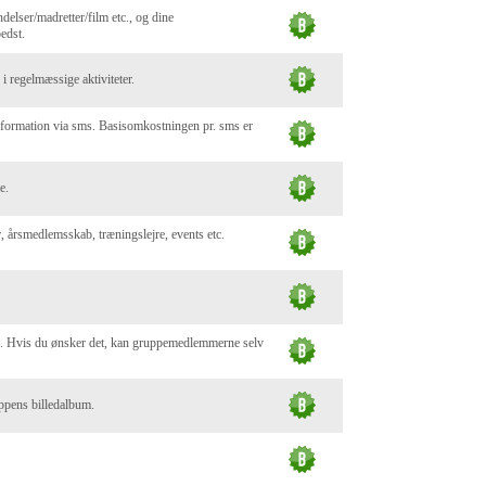
delser/madretter/film etc., og dine
edst.
i regelmæssige aktiviteter.
nformation via sms. Basisomkostningen pr. sms er
e.
er, årsmedlemsskab, træningslejre, events etc.
ne. Hvis du ønsker det, kan gruppemedlemmerne selv
ruppens billedalbum.