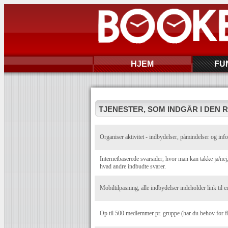
HJEM
FU
TJENESTER, SOM INDGÅR I DEN 
Organiser aktivitet - indbydelser, påmindelser og info
Internetbaserede svarsider, hvor man kan takke ja/n
hvad andre indbudte svarer.
Mobiltilpasning, alle indbydelser indeholder link til e
Op til 500 medlemmer pr. gruppe (har du behov for f