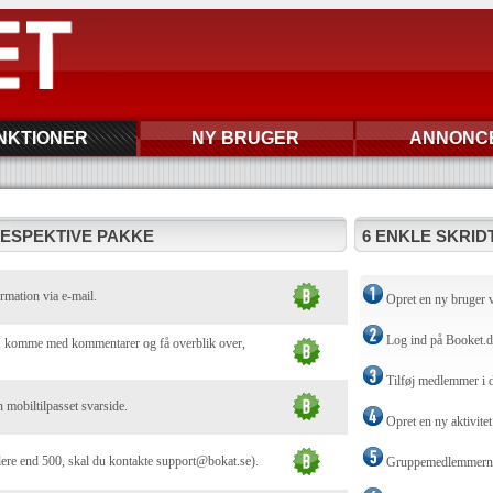
NKTIONER
NY BRUGER
ANNONC
RESPEKTIVE PAKKE
6 ENKLE SKRIDT
rmation via e-mail.
Opret en ny bruger 
Log ind på Booket.
ej, komme med kommentarer og få overblik over,
Tilføj medlemmer i 
n mobiltilpasset svarside.
Opret en ny aktivitet
lere end 500, skal du kontakte support@bokat.se).
Gruppemedlemmerne t