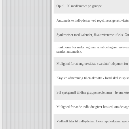
Op til 100 medlemmer pr. gruppe.
Automatiske indbydelser ved regelmæssige aktiviteter
Synkroniser med kalender, få aktiviteterne i f.eks. O
Funktioner for maks. og min. antal deltagere i aktivite
sendes automatisk.
Mulighed for at angive sidste svardato/-tidspunkt for a
Knyt en afstemning til en aktivitet - hvad skal vi spise
Stil spørgsmål til dine gruppemedlemmer - hvem kører
Mulighed for at de indbudte giver besked, om de tag
Vedhæft filer til indbydelser, f.eks. spilleskema, agen