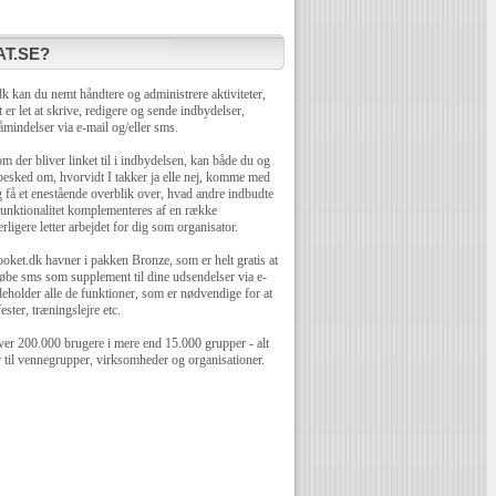
T.SE?
 kan du nemt håndtere og administrere aktiviteter,
 er let at skrive, redigere og sende indbydelser,
mindelser via e-mail og/eller sms.
 der bliver linket til i indbydelsen, kan både du og
 besked om, hvorvidt I takker ja elle nej, komme med
få et enestående overblik over, hvad andre indbudte
unktionalitet komplementeres af en række
rligere letter arbejdet for dig som organisator.
oket.dk havner i pakken Bronze, som er helt gratis at
øbe sms som supplement til dine udsendelser via e-
eholder alle de funktioner, som er nødvendige for at
ester, træningslejre etc.
er 200.000 brugere i mere end 15.000 grupper - alt
r til vennegrupper, virksomheder og organisationer.