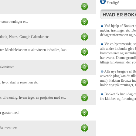
Færdigt!
HVAD ER BOKA
 som træninger etc.
Ved hjælp af Booket.dk
møder, træninger etc. Det
deltagerinformation og på
utlook, Notes, Google Calendar etc.
Via en hjemmeside, som
alle andre indbudte give
ter. Meddelelse om at aktiviteten indstilles, kan
kommentarer og samtidig 
har svaret. Denne grundf
tillægsfunktioner, der yde
ktiviteter.
Alle nye brugere af Bo
anvende (dog kan du tilk
mail). Pakken Bronze ind
, hvor skal vi rejse hen etc.
holde styr på træninger, f
Booket.dk har i dag ov
 til træning, hvem tager en projektor med etc.
fra klubber og foreninge
er gæster med.
da, menu etc.