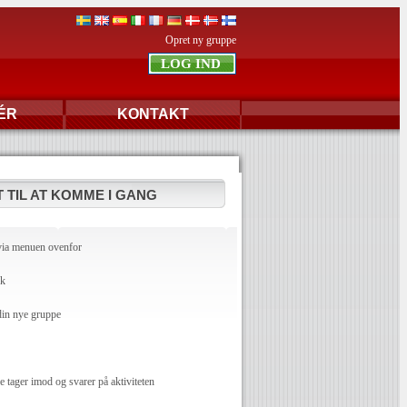
Opret ny gruppe
ÉR
KONTAKT
 TIL AT KOMME I GANG
via menuen ovenfor
dk
din nye gruppe
ager imod og svarer på aktiviteten