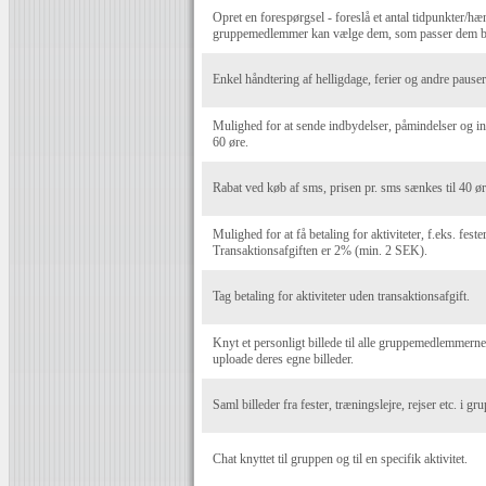
Opret en forespørgsel - foreslå et antal tidpunkter/hæn
gruppemedlemmer kan vælge dem, som passer dem b
Enkel håndtering af helligdage, ferier og andre pauser 
Mulighed for at sende indbydelser, påmindelser og i
60 øre.
Rabat ved køb af sms, prisen pr. sms sænkes til 40 ør
Mulighed for at få betaling for aktiviteter, f.eks. fest
Transaktionsafgiften er 2% (min. 2 SEK).
Tag betaling for aktiviteter uden transaktionsafgift.
Knyt et personligt billede til alle gruppemedlemmer
uploade deres egne billeder.
Saml billeder fra fester, træningslejre, rejser etc. i g
Chat knyttet til gruppen og til en specifik aktivitet.