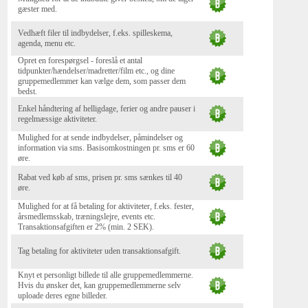
gæster med.
Vedhæft filer til indbydelser, f.eks. spilleskema,
agenda, menu etc.
Opret en forespørgsel - foreslå et antal
tidpunkter/hændelser/madretter/film etc., og dine
gruppemedlemmer kan vælge dem, som passer dem
bedst.
Enkel håndtering af helligdage, ferier og andre pauser i
regelmæssige aktiviteter.
Mulighed for at sende indbydelser, påmindelser og
information via sms. Basisomkostningen pr. sms er 60
øre.
Rabat ved køb af sms, prisen pr. sms sænkes til 40
øre.
Mulighed for at få betaling for aktiviteter, f.eks. fester,
årsmedlemsskab, træningslejre, events etc.
Transaktionsafgiften er 2% (min. 2 SEK).
Tag betaling for aktiviteter uden transaktionsafgift.
Knyt et personligt billede til alle gruppemedlemmerne.
Hvis du ønsker det, kan gruppemedlemmerne selv
uploade deres egne billeder.