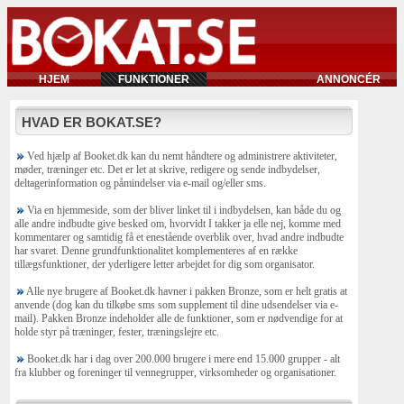
HJEM
FUNKTIONER
ANNONCÉR
HVAD ER BOKAT.SE?
Ved hjælp af Booket.dk kan du nemt håndtere og administrere aktiviteter,
møder, træninger etc. Det er let at skrive, redigere og sende indbydelser,
deltagerinformation og påmindelser via e-mail og/eller sms.
Via en hjemmeside, som der bliver linket til i indbydelsen, kan både du og
alle andre indbudte give besked om, hvorvidt I takker ja elle nej, komme med
kommentarer og samtidig få et enestående overblik over, hvad andre indbudte
har svaret. Denne grundfunktionalitet komplementeres af en række
tillægsfunktioner, der yderligere letter arbejdet for dig som organisator.
Alle nye brugere af Booket.dk havner i pakken Bronze, som er helt gratis at
anvende (dog kan du tilkøbe sms som supplement til dine udsendelser via e-
mail). Pakken Bronze indeholder alle de funktioner, som er nødvendige for at
holde styr på træninger, fester, træningslejre etc.
Booket.dk har i dag over 200.000 brugere i mere end 15.000 grupper - alt
fra klubber og foreninger til vennegrupper, virksomheder og organisationer.