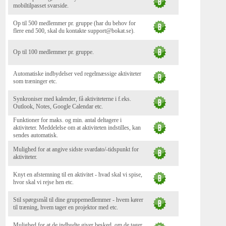
mobiltilpasset svarside.
Op til 500 medlemmer pr. gruppe (har du behov for
flere end 500, skal du kontakte support@bokat.se).
Op til 100 medlemmer pr. gruppe.
Automatiske indbydelser ved regelmæssige aktiviteter
som træninger etc.
Synkroniser med kalender, få aktiviteterne i f.eks.
Outlook, Notes, Google Calendar etc.
Funktioner for maks. og min. antal deltagere i
aktiviteter. Meddelelse om at aktiviteten indstilles, kan
sendes automatisk.
Mulighed for at angive sidste svardato/-tidspunkt for
aktiviteter.
Knyt en afstemning til en aktivitet - hvad skal vi spise,
hvor skal vi rejse hen etc.
Stil spørgsmål til dine gruppemedlemmer - hvem kører
til træning, hvem tager en projektor med etc.
Mulighed for at de indbudte giver besked, om de tager