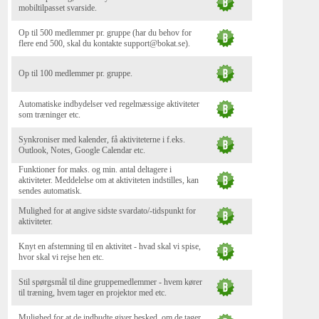
mobiltilpasset svarside.
Op til 500 medlemmer pr. gruppe (har du behov for
flere end 500, skal du kontakte support@bokat.se).
Op til 100 medlemmer pr. gruppe.
Automatiske indbydelser ved regelmæssige aktiviteter
som træninger etc.
Synkroniser med kalender, få aktiviteterne i f.eks.
Outlook, Notes, Google Calendar etc.
Funktioner for maks. og min. antal deltagere i
aktiviteter. Meddelelse om at aktiviteten indstilles, kan
sendes automatisk.
Mulighed for at angive sidste svardato/-tidspunkt for
aktiviteter.
Knyt en afstemning til en aktivitet - hvad skal vi spise,
hvor skal vi rejse hen etc.
Stil spørgsmål til dine gruppemedlemmer - hvem kører
til træning, hvem tager en projektor med etc.
Mulighed for at de indbudte giver besked, om de tager