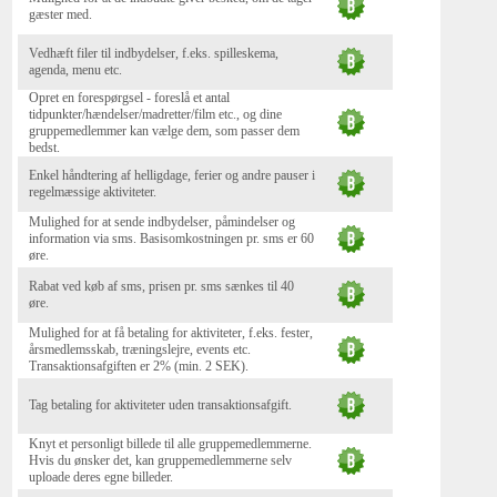
gæster med.
Vedhæft filer til indbydelser, f.eks. spilleskema,
agenda, menu etc.
Opret en forespørgsel - foreslå et antal
tidpunkter/hændelser/madretter/film etc., og dine
gruppemedlemmer kan vælge dem, som passer dem
bedst.
Enkel håndtering af helligdage, ferier og andre pauser i
regelmæssige aktiviteter.
Mulighed for at sende indbydelser, påmindelser og
information via sms. Basisomkostningen pr. sms er 60
øre.
Rabat ved køb af sms, prisen pr. sms sænkes til 40
øre.
Mulighed for at få betaling for aktiviteter, f.eks. fester,
årsmedlemsskab, træningslejre, events etc.
Transaktionsafgiften er 2% (min. 2 SEK).
Tag betaling for aktiviteter uden transaktionsafgift.
Knyt et personligt billede til alle gruppemedlemmerne.
Hvis du ønsker det, kan gruppemedlemmerne selv
uploade deres egne billeder.