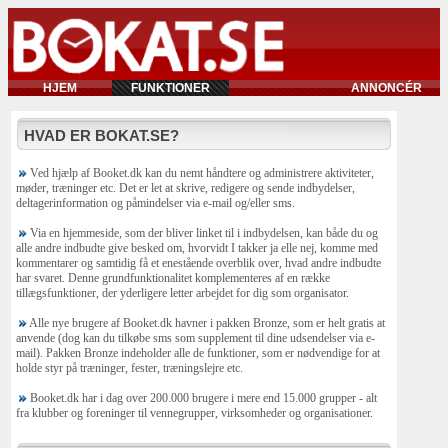
HJEM
FUNKTIONER
ANNONCÉR
HVAD ER BOKAT.SE?
Ved hjælp af Booket.dk kan du nemt håndtere og administrere aktiviteter,
møder, træninger etc. Det er let at skrive, redigere og sende indbydelser,
deltagerinformation og påmindelser via e-mail og/eller sms.
Via en hjemmeside, som der bliver linket til i indbydelsen, kan både du og
alle andre indbudte give besked om, hvorvidt I takker ja elle nej, komme med
kommentarer og samtidig få et enestående overblik over, hvad andre indbudte
har svaret. Denne grundfunktionalitet komplementeres af en række
tillægsfunktioner, der yderligere letter arbejdet for dig som organisator.
Alle nye brugere af Booket.dk havner i pakken Bronze, som er helt gratis at
anvende (dog kan du tilkøbe sms som supplement til dine udsendelser via e-
mail). Pakken Bronze indeholder alle de funktioner, som er nødvendige for at
holde styr på træninger, fester, træningslejre etc.
Booket.dk har i dag over 200.000 brugere i mere end 15.000 grupper - alt
fra klubber og foreninger til vennegrupper, virksomheder og organisationer.