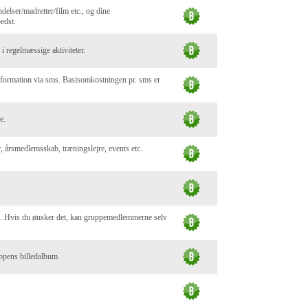
delser/madretter/film etc., og dine
edst.
i regelmæssige aktiviteter.
nformation via sms. Basisomkostningen pr. sms er
e.
er, årsmedlemsskab, træningslejre, events etc.
ne. Hvis du ønsker det, kan gruppemedlemmerne selv
ruppens billedalbum.