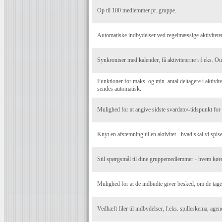
Op til 100 medlemmer pr. gruppe.
Automatiske indbydelser ved regelmæssige aktiviteter
Synkroniser med kalender, få aktiviteterne i f.eks. O
Funktioner for maks. og min. antal deltagere i aktivite
sendes automatisk.
Mulighed for at angive sidste svardato/-tidspunkt for a
Knyt en afstemning til en aktivitet - hvad skal vi spise
Stil spørgsmål til dine gruppemedlemmer - hvem kører
Mulighed for at de indbudte giver besked, om de tag
Vedhæft filer til indbydelser, f.eks. spilleskema, agen