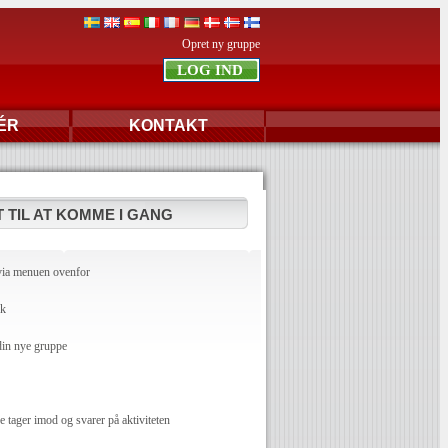
Opret ny gruppe
ÉR
KONTAKT
 TIL AT KOMME I GANG
via menuen ovenfor
dk
din nye gruppe
ager imod og svarer på aktiviteten