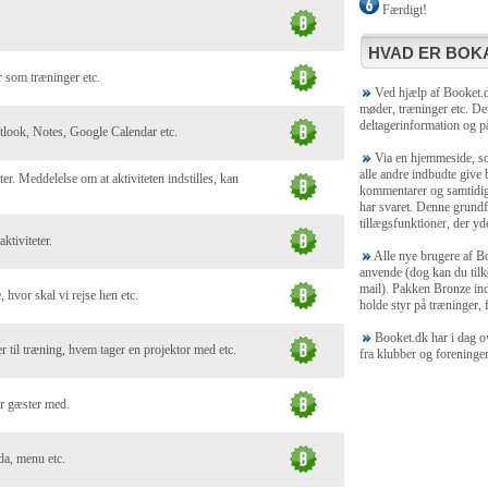
Færdigt!
HVAD ER BOKA
 som træninger etc.
Ved hjælp af Booket.dk
møder, træninger etc. Det
deltagerinformation og på
utlook, Notes, Google Calendar etc.
Via en hjemmeside, som
alle andre indbudte give
ter. Meddelelse om at aktiviteten indstilles, kan
kommentarer og samtidig 
har svaret. Denne grundf
tillægsfunktioner, der yde
ktiviteter.
Alle nye brugere af Bo
anvende (dog kan du tilk
mail). Pakken Bronze ind
, hvor skal vi rejse hen etc.
holde styr på træninger, f
Booket.dk har i dag ov
 til træning, hvem tager en projektor med etc.
fra klubber og foreninge
er gæster med.
da, menu etc.