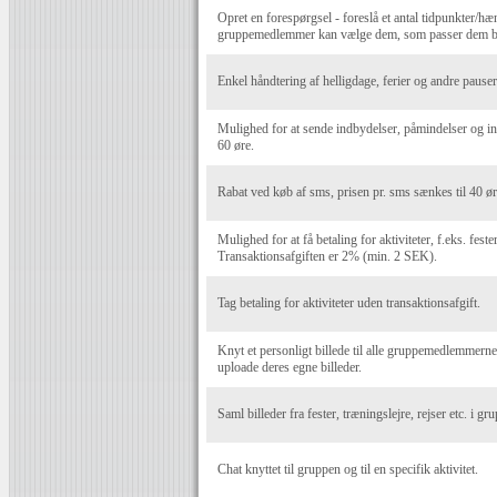
Opret en forespørgsel - foreslå et antal tidpunkter/hæn
gruppemedlemmer kan vælge dem, som passer dem b
Enkel håndtering af helligdage, ferier og andre pauser 
Mulighed for at sende indbydelser, påmindelser og i
60 øre.
Rabat ved køb af sms, prisen pr. sms sænkes til 40 ør
Mulighed for at få betaling for aktiviteter, f.eks. fest
Transaktionsafgiften er 2% (min. 2 SEK).
Tag betaling for aktiviteter uden transaktionsafgift.
Knyt et personligt billede til alle gruppemedlemmer
uploade deres egne billeder.
Saml billeder fra fester, træningslejre, rejser etc. i g
Chat knyttet til gruppen og til en specifik aktivitet.