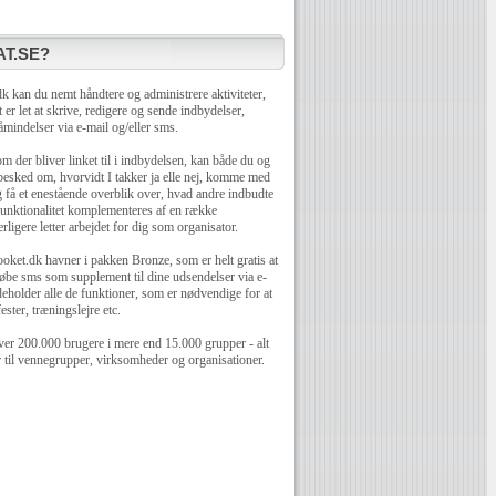
T.SE?
 kan du nemt håndtere og administrere aktiviteter,
 er let at skrive, redigere og sende indbydelser,
mindelser via e-mail og/eller sms.
 der bliver linket til i indbydelsen, kan både du og
 besked om, hvorvidt I takker ja elle nej, komme med
få et enestående overblik over, hvad andre indbudte
unktionalitet komplementeres af en række
rligere letter arbejdet for dig som organisator.
oket.dk havner i pakken Bronze, som er helt gratis at
øbe sms som supplement til dine udsendelser via e-
eholder alle de funktioner, som er nødvendige for at
ester, træningslejre etc.
er 200.000 brugere i mere end 15.000 grupper - alt
r til vennegrupper, virksomheder og organisationer.