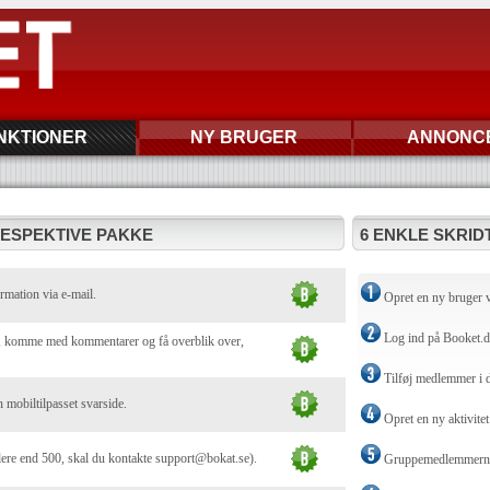
NKTIONER
NY BRUGER
ANNONC
RESPEKTIVE PAKKE
6 ENKLE SKRIDT
rmation via e-mail.
Opret en ny bruger 
Log ind på Booket.
ej, komme med kommentarer og få overblik over,
Tilføj medlemmer i 
n mobiltilpasset svarside.
Opret en ny aktivitet
lere end 500, skal du kontakte support@bokat.se).
Gruppemedlemmerne t