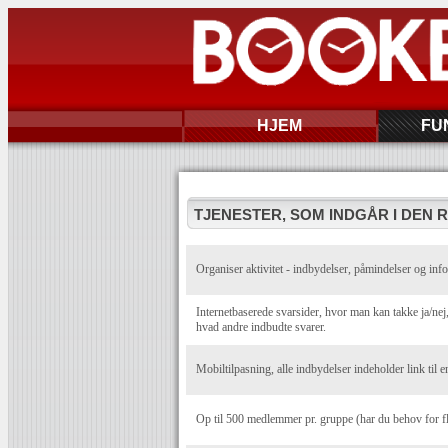
HJEM
FU
TJENESTER, SOM INDGÅR I DEN 
Organiser aktivitet - indbydelser, påmindelser og info
Internetbaserede svarsider, hvor man kan takke ja/n
hvad andre indbudte svarer.
Mobiltilpasning, alle indbydelser indeholder link til e
Op til 500 medlemmer pr. gruppe (har du behov for f