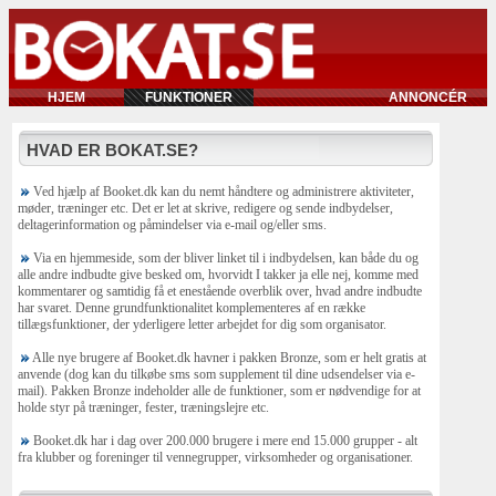
HJEM
FUNKTIONER
ANNONCÉR
HVAD ER BOKAT.SE?
Ved hjælp af Booket.dk kan du nemt håndtere og administrere aktiviteter,
møder, træninger etc. Det er let at skrive, redigere og sende indbydelser,
deltagerinformation og påmindelser via e-mail og/eller sms.
Via en hjemmeside, som der bliver linket til i indbydelsen, kan både du og
alle andre indbudte give besked om, hvorvidt I takker ja elle nej, komme med
kommentarer og samtidig få et enestående overblik over, hvad andre indbudte
har svaret. Denne grundfunktionalitet komplementeres af en række
tillægsfunktioner, der yderligere letter arbejdet for dig som organisator.
Alle nye brugere af Booket.dk havner i pakken Bronze, som er helt gratis at
anvende (dog kan du tilkøbe sms som supplement til dine udsendelser via e-
mail). Pakken Bronze indeholder alle de funktioner, som er nødvendige for at
holde styr på træninger, fester, træningslejre etc.
Booket.dk har i dag over 200.000 brugere i mere end 15.000 grupper - alt
fra klubber og foreninger til vennegrupper, virksomheder og organisationer.