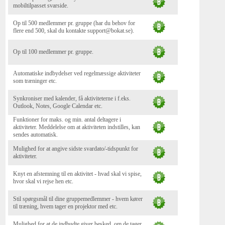
mobiltilpasset svarside.
Op til 500 medlemmer pr. gruppe (har du behov for
flere end 500, skal du kontakte support@bokat.se).
Op til 100 medlemmer pr. gruppe.
Automatiske indbydelser ved regelmæssige aktiviteter
som træninger etc.
Synkroniser med kalender, få aktiviteterne i f.eks.
Outlook, Notes, Google Calendar etc.
Funktioner for maks. og min. antal deltagere i
aktiviteter. Meddelelse om at aktiviteten indstilles, kan
sendes automatisk.
Mulighed for at angive sidste svardato/-tidspunkt for
aktiviteter.
Knyt en afstemning til en aktivitet - hvad skal vi spise,
hvor skal vi rejse hen etc.
Stil spørgsmål til dine gruppemedlemmer - hvem kører
til træning, hvem tager en projektor med etc.
Mulighed for at de indbudte giver besked, om de tager