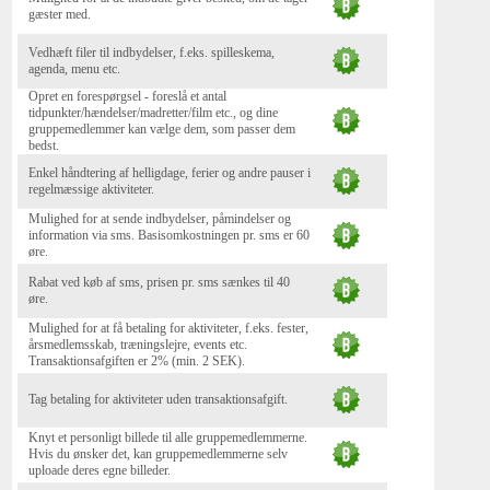
gæster med.
Vedhæft filer til indbydelser, f.eks. spilleskema,
agenda, menu etc.
Opret en forespørgsel - foreslå et antal
tidpunkter/hændelser/madretter/film etc., og dine
gruppemedlemmer kan vælge dem, som passer dem
bedst.
Enkel håndtering af helligdage, ferier og andre pauser i
regelmæssige aktiviteter.
Mulighed for at sende indbydelser, påmindelser og
information via sms. Basisomkostningen pr. sms er 60
øre.
Rabat ved køb af sms, prisen pr. sms sænkes til 40
øre.
Mulighed for at få betaling for aktiviteter, f.eks. fester,
årsmedlemsskab, træningslejre, events etc.
Transaktionsafgiften er 2% (min. 2 SEK).
Tag betaling for aktiviteter uden transaktionsafgift.
Knyt et personligt billede til alle gruppemedlemmerne.
Hvis du ønsker det, kan gruppemedlemmerne selv
uploade deres egne billeder.