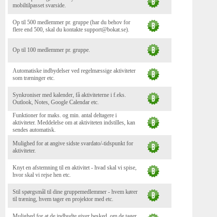
mobiltilpasset svarside.
Op til 500 medlemmer pr. gruppe (har du behov for
flere end 500, skal du kontakte support@bokat.se).
Op til 100 medlemmer pr. gruppe.
Automatiske indbydelser ved regelmæssige aktiviteter
som træninger etc.
Synkroniser med kalender, få aktiviteterne i f.eks.
Outlook, Notes, Google Calendar etc.
Funktioner for maks. og min. antal deltagere i
aktiviteter. Meddelelse om at aktiviteten indstilles, kan
sendes automatisk.
Mulighed for at angive sidste svardato/-tidspunkt for
aktiviteter.
Knyt en afstemning til en aktivitet - hvad skal vi spise,
hvor skal vi rejse hen etc.
Stil spørgsmål til dine gruppemedlemmer - hvem kører
til træning, hvem tager en projektor med etc.
Mulighed for at de indbudte giver besked, om de tager