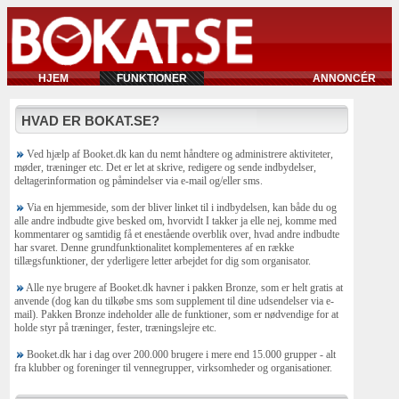
HJEM
FUNKTIONER
ANNONCÉR
HVAD ER BOKAT.SE?
Ved hjælp af Booket.dk kan du nemt håndtere og administrere aktiviteter,
møder, træninger etc. Det er let at skrive, redigere og sende indbydelser,
deltagerinformation og påmindelser via e-mail og/eller sms.
Via en hjemmeside, som der bliver linket til i indbydelsen, kan både du og
alle andre indbudte give besked om, hvorvidt I takker ja elle nej, komme med
kommentarer og samtidig få et enestående overblik over, hvad andre indbudte
har svaret. Denne grundfunktionalitet komplementeres af en række
tillægsfunktioner, der yderligere letter arbejdet for dig som organisator.
Alle nye brugere af Booket.dk havner i pakken Bronze, som er helt gratis at
anvende (dog kan du tilkøbe sms som supplement til dine udsendelser via e-
mail). Pakken Bronze indeholder alle de funktioner, som er nødvendige for at
holde styr på træninger, fester, træningslejre etc.
Booket.dk har i dag over 200.000 brugere i mere end 15.000 grupper - alt
fra klubber og foreninger til vennegrupper, virksomheder og organisationer.