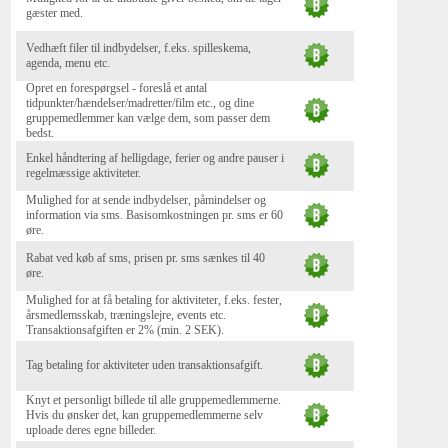
gæster med.
Vedhæft filer til indbydelser, f.eks. spilleskema,
agenda, menu etc.
Opret en forespørgsel - foreslå et antal
tidpunkter/hændelser/madretter/film etc., og dine
gruppemedlemmer kan vælge dem, som passer dem
bedst.
Enkel håndtering af helligdage, ferier og andre pauser i
regelmæssige aktiviteter.
Mulighed for at sende indbydelser, påmindelser og
information via sms. Basisomkostningen pr. sms er 60
øre.
Rabat ved køb af sms, prisen pr. sms sænkes til 40
øre.
Mulighed for at få betaling for aktiviteter, f.eks. fester,
årsmedlemsskab, træningslejre, events etc.
Transaktionsafgiften er 2% (min. 2 SEK).
Tag betaling for aktiviteter uden transaktionsafgift.
Knyt et personligt billede til alle gruppemedlemmerne.
Hvis du ønsker det, kan gruppemedlemmerne selv
uploade deres egne billeder.