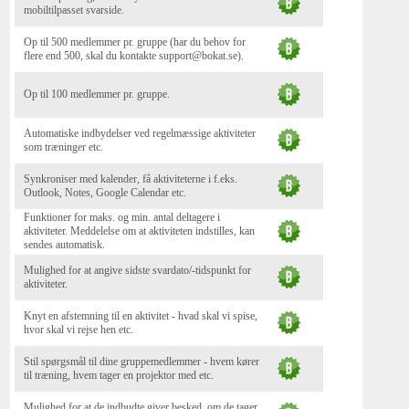
mobiltilpasset svarside.
Op til 500 medlemmer pr. gruppe (har du behov for
flere end 500, skal du kontakte support@bokat.se).
Op til 100 medlemmer pr. gruppe.
Automatiske indbydelser ved regelmæssige aktiviteter
som træninger etc.
Synkroniser med kalender, få aktiviteterne i f.eks.
Outlook, Notes, Google Calendar etc.
Funktioner for maks. og min. antal deltagere i
aktiviteter. Meddelelse om at aktiviteten indstilles, kan
sendes automatisk.
Mulighed for at angive sidste svardato/-tidspunkt for
aktiviteter.
Knyt en afstemning til en aktivitet - hvad skal vi spise,
hvor skal vi rejse hen etc.
Stil spørgsmål til dine gruppemedlemmer - hvem kører
til træning, hvem tager en projektor med etc.
Mulighed for at de indbudte giver besked, om de tager