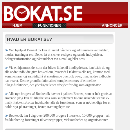
HJEM
FUNKTIONER
ANNONCÉR
HVAD ER BOKAT.SE?
Ved hjælp af Booket.dk kan du nemt håndtere og administrere aktiviteter,
møder, træninger etc. Det er let at skrive, redigere og sende indbydelser,
deltagerinformation og påmindelser via e-mail og/eller sms.
Via en hjemmeside, som der bliver linket til i indbydelsen, kan både du og
alle andre indbudte give besked om, hvorvidt I takker ja elle nej, komme med
kommentarer og samtidig få et enestående overblik over, hvad andre indbudte
har svaret. Denne grundfunktionalitet komplementeres af en række
tillægsfunktioner, der yderligere letter arbejdet for dig som organisator.
Alle nye brugere af Booket.dk havner i pakken Bronze, som er helt gratis at
anvende (dog kan du tilkøbe sms som supplement til dine udsendelser via e-
mail). Pakken Bronze indeholder alle de funktioner, som er nødvendige for at
holde styr på træninger, fester, træningslejre etc.
Booket.dk har i dag over 200.000 brugere i mere end 15.000 grupper - alt
fra klubber og foreninger til vennegrupper, virksomheder og organisationer.