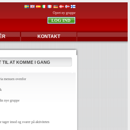
Opret ny gruppe
ÉR
KONTAKT
 TIL AT KOMME I GANG
via menuen ovenfor
dk
din nye gruppe
ager imod og svarer på aktiviteten