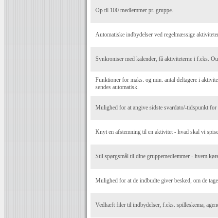
Op til 100 medlemmer pr. gruppe.
Automatiske indbydelser ved regelmæssige aktiviteter
Synkroniser med kalender, få aktiviteterne i f.eks. O
Funktioner for maks. og min. antal deltagere i aktivite
sendes automatisk.
Mulighed for at angive sidste svardato/-tidspunkt for a
Knyt en afstemning til en aktivitet - hvad skal vi spise
Stil spørgsmål til dine gruppemedlemmer - hvem kører
Mulighed for at de indbudte giver besked, om de tag
Vedhæft filer til indbydelser, f.eks. spilleskema, agen