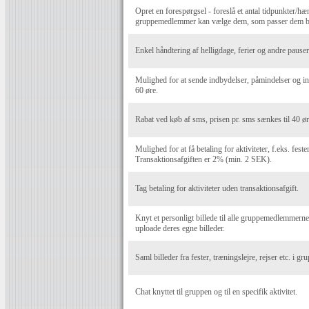
Opret en forespørgsel - foreslå et antal tidpunkter/hæn
gruppemedlemmer kan vælge dem, som passer dem b
Enkel håndtering af helligdage, ferier og andre pauser 
Mulighed for at sende indbydelser, påmindelser og i
60 øre.
Rabat ved køb af sms, prisen pr. sms sænkes til 40 ør
Mulighed for at få betaling for aktiviteter, f.eks. fest
Transaktionsafgiften er 2% (min. 2 SEK).
Tag betaling for aktiviteter uden transaktionsafgift.
Knyt et personligt billede til alle gruppemedlemmer
uploade deres egne billeder.
Saml billeder fra fester, træningslejre, rejser etc. i g
Chat knyttet til gruppen og til en specifik aktivitet.