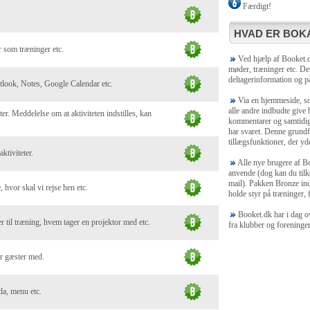
Færdigt!
HVAD ER BOKA
 som træninger etc.
Ved hjælp af Booket.dk
møder, træninger etc. Det
deltagerinformation og på
utlook, Notes, Google Calendar etc.
Via en hjemmeside, som
alle andre indbudte give
ter. Meddelelse om at aktiviteten indstilles, kan
kommentarer og samtidig 
har svaret. Denne grundf
tillægsfunktioner, der yde
ktiviteter.
Alle nye brugere af Bo
anvende (dog kan du tilk
mail). Pakken Bronze ind
, hvor skal vi rejse hen etc.
holde styr på træninger, f
Booket.dk har i dag ov
 til træning, hvem tager en projektor med etc.
fra klubber og foreninge
er gæster med.
da, menu etc.