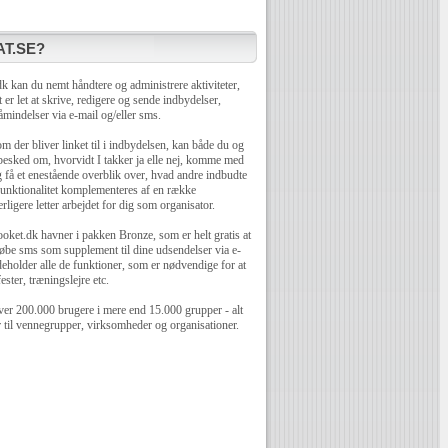
T.SE?
 kan du nemt håndtere og administrere aktiviteter,
 er let at skrive, redigere og sende indbydelser,
mindelser via e-mail og/eller sms.
 der bliver linket til i indbydelsen, kan både du og
 besked om, hvorvidt I takker ja elle nej, komme med
få et enestående overblik over, hvad andre indbudte
unktionalitet komplementeres af en række
rligere letter arbejdet for dig som organisator.
oket.dk havner i pakken Bronze, som er helt gratis at
øbe sms som supplement til dine udsendelser via e-
eholder alle de funktioner, som er nødvendige for at
ester, træningslejre etc.
er 200.000 brugere i mere end 15.000 grupper - alt
r til vennegrupper, virksomheder og organisationer.