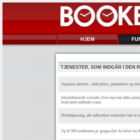
HJEM
FU
TJENESTER, SOM INDGÅR I DEN 
Organiser aktivitet - indbydelser, påmindelser og info
Internetbaserede svarsider, hvor man kan takke ja/n
hvad andre indbudte svarer.
Mobiltilpasning, alle indbydelser indeholder link til e
Op til 500 medlemmer pr. gruppe (har du behov for f