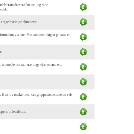
delser/madretter/film etc., og dine
edst.
i regelmæssige aktiviteter.
nformation via sms. Basisomkostningen pr. sms er
e.
er, årsmedlemsskab, træningslejre, events etc.
ne. Hvis du ønsker det, kan gruppemedlemmerne selv
ruppens billedalbum.