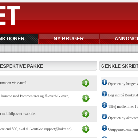
NKTIONER
NY BRUGER
ANNONC
RESPEKTIVE PAKKE
6 ENKLE SKRIDT
rmation via e-mail.
Opret en ny bruger 
Log ind på Booket.
ej, komme med kommentarer og få overblik over,
Tilføj medlemmer i 
n mobiltilpasset svarside.
Opret en ny aktivitet
lere end 500, skal du kontakte support@bokat.se).
Gruppemedlemmerne t