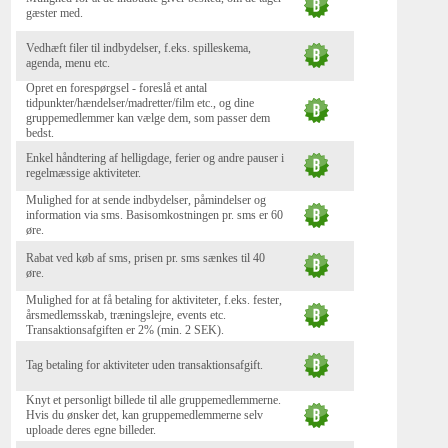
gæster med.
Vedhæft filer til indbydelser, f.eks. spilleskema,
agenda, menu etc.
Opret en forespørgsel - foreslå et antal
tidpunkter/hændelser/madretter/film etc., og dine
gruppemedlemmer kan vælge dem, som passer dem
bedst.
Enkel håndtering af helligdage, ferier og andre pauser i
regelmæssige aktiviteter.
Mulighed for at sende indbydelser, påmindelser og
information via sms. Basisomkostningen pr. sms er 60
øre.
Rabat ved køb af sms, prisen pr. sms sænkes til 40
øre.
Mulighed for at få betaling for aktiviteter, f.eks. fester,
årsmedlemsskab, træningslejre, events etc.
Transaktionsafgiften er 2% (min. 2 SEK).
Tag betaling for aktiviteter uden transaktionsafgift.
Knyt et personligt billede til alle gruppemedlemmerne.
Hvis du ønsker det, kan gruppemedlemmerne selv
uploade deres egne billeder.