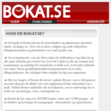
HJEM
FUNKTIONER
ANNONCÉR
HVAD ER BOKAT.SE?
Ved hjælp af Booket.dk kan du nemt håndtere og administrere aktiviteter,
møder, træninger etc. Det er let at skrive, redigere og sende indbydelser,
deltagerinformation og påmindelser via e-mail og/eller sms.
Via en hjemmeside, som der bliver linket til i indbydelsen, kan både du og
alle andre indbudte give besked om, hvorvidt I takker ja elle nej, komme med
kommentarer og samtidig få et enestående overblik over, hvad andre indbudte
har svaret. Denne grundfunktionalitet komplementeres af en række
tillægsfunktioner, der yderligere letter arbejdet for dig som organisator.
Alle nye brugere af Booket.dk havner i pakken Bronze, som er helt gratis at
anvende (dog kan du tilkøbe sms som supplement til dine udsendelser via e-
mail). Pakken Bronze indeholder alle de funktioner, som er nødvendige for at
holde styr på træninger, fester, træningslejre etc.
Booket.dk har i dag over 200.000 brugere i mere end 15.000 grupper - alt
fra klubber og foreninger til vennegrupper, virksomheder og organisationer.