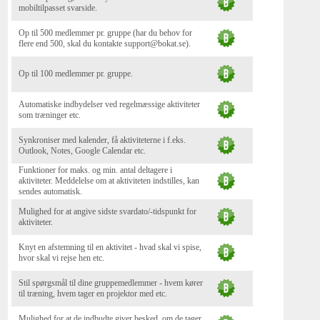
mobiltilpasset svarside.
Op til 500 medlemmer pr. gruppe (har du behov for
flere end 500, skal du kontakte support@bokat.se).
Op til 100 medlemmer pr. gruppe.
Automatiske indbydelser ved regelmæssige aktiviteter
som træninger etc.
Synkroniser med kalender, få aktiviteterne i f.eks.
Outlook, Notes, Google Calendar etc.
Funktioner for maks. og min. antal deltagere i
aktiviteter. Meddelelse om at aktiviteten indstilles, kan
sendes automatisk.
Mulighed for at angive sidste svardato/-tidspunkt for
aktiviteter.
Knyt en afstemning til en aktivitet - hvad skal vi spise,
hvor skal vi rejse hen etc.
Stil spørgsmål til dine gruppemedlemmer - hvem kører
til træning, hvem tager en projektor med etc.
Mulighed for at de indbudte giver besked, om de tager