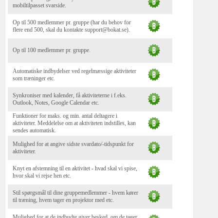
mobiltilpasset svarside.
Op til 500 medlemmer pr. gruppe (har du behov for
flere end 500, skal du kontakte support@bokat.se).
Op til 100 medlemmer pr. gruppe.
Automatiske indbydelser ved regelmæssige aktiviteter
som træninger etc.
Synkroniser med kalender, få aktiviteterne i f.eks.
Outlook, Notes, Google Calendar etc.
Funktioner for maks. og min. antal deltagere i
aktiviteter. Meddelelse om at aktiviteten indstilles, kan
sendes automatisk.
Mulighed for at angive sidste svardato/-tidspunkt for
aktiviteter.
Knyt en afstemning til en aktivitet - hvad skal vi spise,
hvor skal vi rejse hen etc.
Stil spørgsmål til dine gruppemedlemmer - hvem kører
til træning, hvem tager en projektor med etc.
Mulighed for at de indbudte giver besked, om de tager