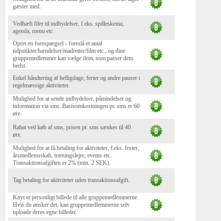
gæster med.
Vedhæft filer til indbydelser, f.eks. spilleskema,
agenda, menu etc.
Opret en forespørgsel - foreslå et antal
tidpunkter/hændelser/madretter/film etc., og dine
gruppemedlemmer kan vælge dem, som passer dem
bedst.
Enkel håndtering af helligdage, ferier og andre pauser i
regelmæssige aktiviteter.
Mulighed for at sende indbydelser, påmindelser og
information via sms. Basisomkostningen pr. sms er 60
øre.
Rabat ved køb af sms, prisen pr. sms sænkes til 40
øre.
Mulighed for at få betaling for aktiviteter, f.eks. fester,
årsmedlemsskab, træningslejre, events etc.
Transaktionsafgiften er 2% (min. 2 SEK).
Tag betaling for aktiviteter uden transaktionsafgift.
Knyt et personligt billede til alle gruppemedlemmerne.
Hvis du ønsker det, kan gruppemedlemmerne selv
uploade deres egne billeder.