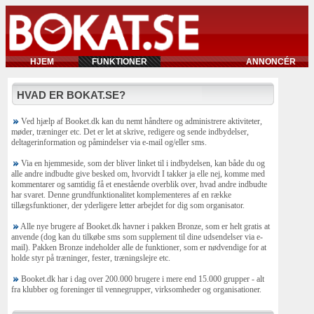
HJEM
FUNKTIONER
ANNONCÉR
HVAD ER BOKAT.SE?
Ved hjælp af Booket.dk kan du nemt håndtere og administrere aktiviteter,
møder, træninger etc. Det er let at skrive, redigere og sende indbydelser,
deltagerinformation og påmindelser via e-mail og/eller sms.
Via en hjemmeside, som der bliver linket til i indbydelsen, kan både du og
alle andre indbudte give besked om, hvorvidt I takker ja elle nej, komme med
kommentarer og samtidig få et enestående overblik over, hvad andre indbudte
har svaret. Denne grundfunktionalitet komplementeres af en række
tillægsfunktioner, der yderligere letter arbejdet for dig som organisator.
Alle nye brugere af Booket.dk havner i pakken Bronze, som er helt gratis at
anvende (dog kan du tilkøbe sms som supplement til dine udsendelser via e-
mail). Pakken Bronze indeholder alle de funktioner, som er nødvendige for at
holde styr på træninger, fester, træningslejre etc.
Booket.dk har i dag over 200.000 brugere i mere end 15.000 grupper - alt
fra klubber og foreninger til vennegrupper, virksomheder og organisationer.