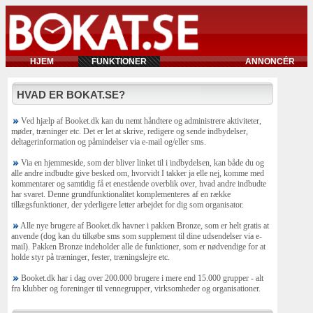
HJEM
FUNKTIONER
ANNONCÉR
HVAD ER BOKAT.SE?
Ved hjælp af Booket.dk kan du nemt håndtere og administrere aktiviteter,
møder, træninger etc. Det er let at skrive, redigere og sende indbydelser,
deltagerinformation og påmindelser via e-mail og/eller sms.
Via en hjemmeside, som der bliver linket til i indbydelsen, kan både du og
alle andre indbudte give besked om, hvorvidt I takker ja elle nej, komme med
kommentarer og samtidig få et enestående overblik over, hvad andre indbudte
har svaret. Denne grundfunktionalitet komplementeres af en række
tillægsfunktioner, der yderligere letter arbejdet for dig som organisator.
Alle nye brugere af Booket.dk havner i pakken Bronze, som er helt gratis at
anvende (dog kan du tilkøbe sms som supplement til dine udsendelser via e-
mail). Pakken Bronze indeholder alle de funktioner, som er nødvendige for at
holde styr på træninger, fester, træningslejre etc.
Booket.dk har i dag over 200.000 brugere i mere end 15.000 grupper - alt
fra klubber og foreninger til vennegrupper, virksomheder og organisationer.