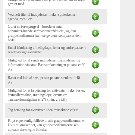
gæster med.
Vedhæft filer til indbydelser, f.eks. spilleskema,
agenda, menu etc.
Opret en forespørgsel - foreslå et antal
tidpunkter/hændelser/madretter/film etc., og dine
gruppemedlemmer kan vælge dem, som passer dem
bedst.
Enkel håndtering af helligdage, ferier og andre pauser i
regelmæssige aktiviteter.
Mulighed for at sende indbydelser, påmindelser og
information via sms. Basisomkostningen pr. sms er 60
øre.
Rabat ved køb af sms, prisen pr. sms sænkes til 40
øre.
Mulighed for at få betaling for aktiviteter, f.eks. fester,
årsmedlemsskab, træningslejre, events etc.
Transaktionsafgiften er 2% (min. 2 SEK).
Tag betaling for aktiviteter uden transaktionsafgift.
Knyt et personligt billede til alle gruppemedlemmerne.
Hvis du ønsker det, kan gruppemedlemmerne selv
uploade deres egne billeder.