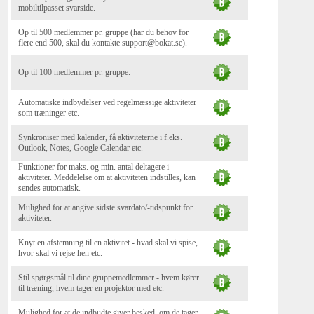
mobiltilpasset svarside.
Op til 500 medlemmer pr. gruppe (har du behov for
flere end 500, skal du kontakte support@bokat.se).
Op til 100 medlemmer pr. gruppe.
Automatiske indbydelser ved regelmæssige aktiviteter
som træninger etc.
Synkroniser med kalender, få aktiviteterne i f.eks.
Outlook, Notes, Google Calendar etc.
Funktioner for maks. og min. antal deltagere i
aktiviteter. Meddelelse om at aktiviteten indstilles, kan
sendes automatisk.
Mulighed for at angive sidste svardato/-tidspunkt for
aktiviteter.
Knyt en afstemning til en aktivitet - hvad skal vi spise,
hvor skal vi rejse hen etc.
Stil spørgsmål til dine gruppemedlemmer - hvem kører
til træning, hvem tager en projektor med etc.
Mulighed for at de indbudte giver besked, om de tager