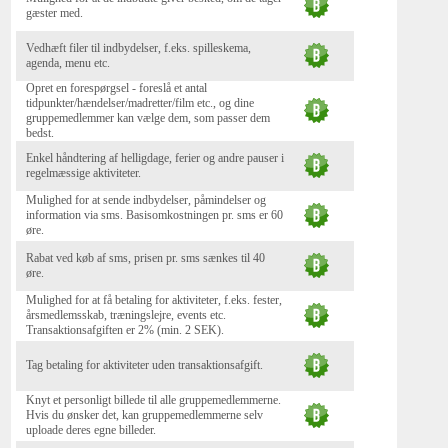
gæster med.
Vedhæft filer til indbydelser, f.eks. spilleskema,
agenda, menu etc.
Opret en forespørgsel - foreslå et antal
tidpunkter/hændelser/madretter/film etc., og dine
gruppemedlemmer kan vælge dem, som passer dem
bedst.
Enkel håndtering af helligdage, ferier og andre pauser i
regelmæssige aktiviteter.
Mulighed for at sende indbydelser, påmindelser og
information via sms. Basisomkostningen pr. sms er 60
øre.
Rabat ved køb af sms, prisen pr. sms sænkes til 40
øre.
Mulighed for at få betaling for aktiviteter, f.eks. fester,
årsmedlemsskab, træningslejre, events etc.
Transaktionsafgiften er 2% (min. 2 SEK).
Tag betaling for aktiviteter uden transaktionsafgift.
Knyt et personligt billede til alle gruppemedlemmerne.
Hvis du ønsker det, kan gruppemedlemmerne selv
uploade deres egne billeder.