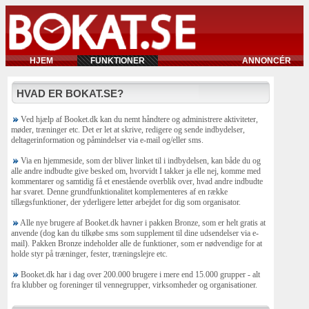
HJEM
FUNKTIONER
ANNONCÉR
HVAD ER BOKAT.SE?
Ved hjælp af Booket.dk kan du nemt håndtere og administrere aktiviteter,
møder, træninger etc. Det er let at skrive, redigere og sende indbydelser,
deltagerinformation og påmindelser via e-mail og/eller sms.
Via en hjemmeside, som der bliver linket til i indbydelsen, kan både du og
alle andre indbudte give besked om, hvorvidt I takker ja elle nej, komme med
kommentarer og samtidig få et enestående overblik over, hvad andre indbudte
har svaret. Denne grundfunktionalitet komplementeres af en række
tillægsfunktioner, der yderligere letter arbejdet for dig som organisator.
Alle nye brugere af Booket.dk havner i pakken Bronze, som er helt gratis at
anvende (dog kan du tilkøbe sms som supplement til dine udsendelser via e-
mail). Pakken Bronze indeholder alle de funktioner, som er nødvendige for at
holde styr på træninger, fester, træningslejre etc.
Booket.dk har i dag over 200.000 brugere i mere end 15.000 grupper - alt
fra klubber og foreninger til vennegrupper, virksomheder og organisationer.