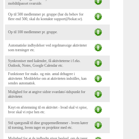
mobiltilpasset svarside.
Op til 500 medlemmer pr. gruppe (har du behov for
flere end 500, skal du kontakte support@bokat.se).
Op til 100 medlemmer pr. gruppe.
Automatiske indbydelser ved regelmæssige aktiviteter
som træninger etc.
Synkroniser med kalender, få aktiviteterne i f.eks.
Outlook, Notes, Google Calendar etc.
Funktioner for maks. og min. antal deltagere i
aktiviteter. Meddelelse om at aktiviteten indstilles, kan
sendes automatisk.
Mulighed for at angive sidste svardato/-tidspunkt for
aktiviteter.
Knyt en afstemning til en aktivitet - hvad skal vi spise,
hvor skal vi rejse hen etc.
Stil spørgsmål til dine gruppemedlemmer - hvem kører
til træning, hvem tager en projektor med etc.
Mulighed for at de indbudte giver besked, om de tager