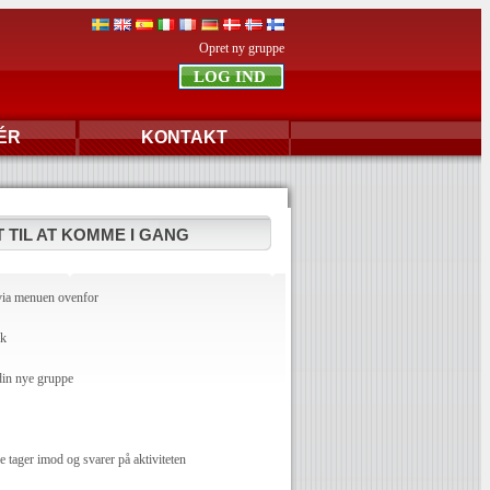
Opret ny gruppe
ÉR
KONTAKT
 TIL AT KOMME I GANG
via menuen ovenfor
dk
din nye gruppe
ager imod og svarer på aktiviteten