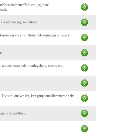
delser/madretter/film etc., og dine
edst.
i regelmæssige aktiviteter.
nformation via sms. Basisomkostningen pr. sms er
e.
er, årsmedlemsskab, træningslejre, events etc.
ne. Hvis du ønsker det, kan gruppemedlemmerne selv
ruppens billedalbum.