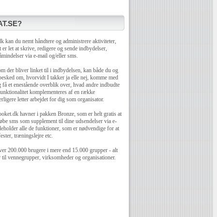
T.SE?
 kan du nemt håndtere og administrere aktiviteter,
 er let at skrive, redigere og sende indbydelser,
mindelser via e-mail og/eller sms.
 der bliver linket til i indbydelsen, kan både du og
 besked om, hvorvidt I takker ja elle nej, komme med
få et enestående overblik over, hvad andre indbudte
unktionalitet komplementeres af en række
rligere letter arbejdet for dig som organisator.
oket.dk havner i pakken Bronze, som er helt gratis at
øbe sms som supplement til dine udsendelser via e-
eholder alle de funktioner, som er nødvendige for at
ester, træningslejre etc.
er 200.000 brugere i mere end 15.000 grupper - alt
r til vennegrupper, virksomheder og organisationer.