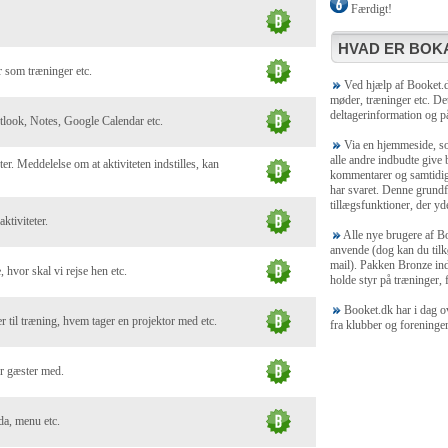
Færdigt!
HVAD ER BOKA
 som træninger etc.
Ved hjælp af Booket.dk
møder, træninger etc. Det
deltagerinformation og på
utlook, Notes, Google Calendar etc.
Via en hjemmeside, som
alle andre indbudte give
ter. Meddelelse om at aktiviteten indstilles, kan
kommentarer og samtidig 
har svaret. Denne grundf
tillægsfunktioner, der yde
ktiviteter.
Alle nye brugere af Bo
anvende (dog kan du tilk
mail). Pakken Bronze ind
, hvor skal vi rejse hen etc.
holde styr på træninger, f
Booket.dk har i dag ov
 til træning, hvem tager en projektor med etc.
fra klubber og foreninge
er gæster med.
da, menu etc.