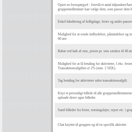
Opret en forespørgsel - foreslå et antal tidpunkter/hæn
gruppemedlemmer kan vælge dem, som passer dem b
Enkel håndtering af helligdage, ferier og andre pauser 
Mulighed for at sende indbydelser, påmindelser og i
60 øre.
Rabat ved køb af sms, prisen pr. sms sænkes til 40 ør
Mulighed for at få betaling for aktiviteter, f.eks. fest
Transaktionsafgiften er 2% (min. 2 SEK).
Tag betaling for aktiviteter uden transaktionsafgift.
Knyt et personligt billede til alle gruppemedlemmer
uploade deres egne billeder.
Saml billeder fra fester, træningslejre, rejser etc. i g
Chat knyttet til gruppen og til en specifik aktivitet.