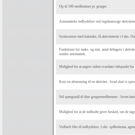
Op til 100 medlemmer pr. gruppe.
Automatiske indbydelser ved regelmæssige aktiviteter
Synkroniser med kalender, få aktiviteterne i f.eks. O
Funktioner for maks. og min. antal deltagere i aktivite
sendes automatisk.
Mulighed for at angive sidste svardato/-tidspunkt for a
Knyt en afstemning til en aktivitet - hvad skal vi spise
Stil spørgsmål til dine gruppemedlemmer - hvem kører
Mulighed for at de indbudte giver besked, om de tag
Vedhæft filer til indbydelser, f.eks. spilleskema, agen