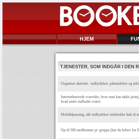
HJEM
FU
TJENESTER, SOM INDGÅR I DEN 
Organiser aktivitet - indbydelser, påmindelser og info
Internetbaserede svarsider, hvor man kan takke ja/n
hvad andre indbudte svarer.
Mobiltilpasning, alle indbydelser indeholder link til e
Op til 500 medlemmer pr. gruppe (har du behov for f