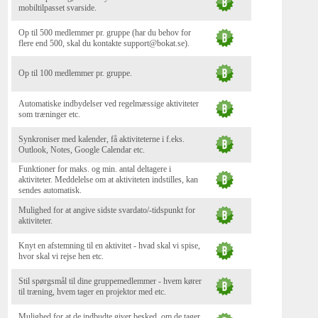
mobiltilpasset svarside.
Op til 500 medlemmer pr. gruppe (har du behov for
flere end 500, skal du kontakte support@bokat.se).
Op til 100 medlemmer pr. gruppe.
Automatiske indbydelser ved regelmæssige aktiviteter
som træninger etc.
Synkroniser med kalender, få aktiviteterne i f.eks.
Outlook, Notes, Google Calendar etc.
Funktioner for maks. og min. antal deltagere i
aktiviteter. Meddelelse om at aktiviteten indstilles, kan
sendes automatisk.
Mulighed for at angive sidste svardato/-tidspunkt for
aktiviteter.
Knyt en afstemning til en aktivitet - hvad skal vi spise,
hvor skal vi rejse hen etc.
Stil spørgsmål til dine gruppemedlemmer - hvem kører
til træning, hvem tager en projektor med etc.
Mulighed for at de indbudte giver besked, om de tager