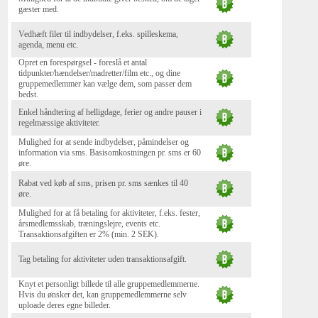
gæster med.
Vedhæft filer til indbydelser, f.eks. spilleskema,
agenda, menu etc.
Opret en forespørgsel - foreslå et antal
tidpunkter/hændelser/madretter/film etc., og dine
gruppemedlemmer kan vælge dem, som passer dem
bedst.
Enkel håndtering af helligdage, ferier og andre pauser i
regelmæssige aktiviteter.
Mulighed for at sende indbydelser, påmindelser og
information via sms. Basisomkostningen pr. sms er 60
øre.
Rabat ved køb af sms, prisen pr. sms sænkes til 40
øre.
Mulighed for at få betaling for aktiviteter, f.eks. fester,
årsmedlemsskab, træningslejre, events etc.
Transaktionsafgiften er 2% (min. 2 SEK).
Tag betaling for aktiviteter uden transaktionsafgift.
Knyt et personligt billede til alle gruppemedlemmerne.
Hvis du ønsker det, kan gruppemedlemmerne selv
uploade deres egne billeder.