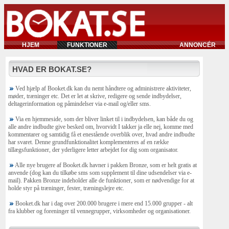
HJEM
FUNKTIONER
ANNONCÉR
HVAD ER BOKAT.SE?
Ved hjælp af Booket.dk kan du nemt håndtere og administrere aktiviteter,
møder, træninger etc. Det er let at skrive, redigere og sende indbydelser,
deltagerinformation og påmindelser via e-mail og/eller sms.
Via en hjemmeside, som der bliver linket til i indbydelsen, kan både du og
alle andre indbudte give besked om, hvorvidt I takker ja elle nej, komme med
kommentarer og samtidig få et enestående overblik over, hvad andre indbudte
har svaret. Denne grundfunktionalitet komplementeres af en række
tillægsfunktioner, der yderligere letter arbejdet for dig som organisator.
Alle nye brugere af Booket.dk havner i pakken Bronze, som er helt gratis at
anvende (dog kan du tilkøbe sms som supplement til dine udsendelser via e-
mail). Pakken Bronze indeholder alle de funktioner, som er nødvendige for at
holde styr på træninger, fester, træningslejre etc.
Booket.dk har i dag over 200.000 brugere i mere end 15.000 grupper - alt
fra klubber og foreninger til vennegrupper, virksomheder og organisationer.