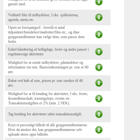
gæster med.
Vedhæft filer til indbydelser, f.eks. spilleskema,
agenda, menu etc.
Opret en forespørgsel - foreslå et antal
tidpunkter/hændelser/madretter/film etc., og dine
gruppemedlemmer kan vælge dem, som passer dem
bedst.
Enkel håndtering af helligdage, ferier og andre pauser i
regelmæssige aktiviteter.
Mulighed for at sende indbydelser, påmindelser og
information via sms. Basisomkostningen pr. sms er 60
øre.
Rabat ved køb af sms, prisen pr. sms sænkes til 40
øre.
Mulighed for at få betaling for aktiviteter, f.eks. fester,
årsmedlemsskab, træningslejre, events etc.
Transaktionsafgiften er 2% (min. 2 SEK).
Tag betaling for aktiviteter uden transaktionsafgift.
Knyt et personligt billede til alle gruppemedlemmerne.
Hvis du ønsker det, kan gruppemedlemmerne selv
uploade deres egne billeder.