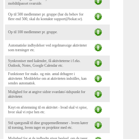
mobiltilpasset svarside.
Op til 500 medlemmer pr. gruppe (har du behov for
flere end 500, skal du kontakte support@bokat.se).
Op til 100 medlemmer pr. gruppe.
Automatiske indbydelser ved regelmæssige aktiviteter
som træninger etc.
Synkroniser med kalender, få aktiviteterne i f.eks.
Outlook, Notes, Google Calendar etc.
Funktioner for maks. og min. antal deltagere i
aktiviteter. Meddelelse om at aktiviteten indstilles, kan
sendes automatisk.
Mulighed for at angive sidste svardato/-tidspunkt for
aktiviteter.
Knyt en afstemning til en aktivitet - hvad skal vi spise,
hvor skal vi rejse hen etc.
Stil spørgsmål til dine gruppemedlemmer - hvem kører
til træning, hvem tager en projektor med etc.
Mulighed for at de indbudte giver besked, om de tager