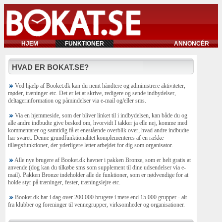
HJEM
FUNKTIONER
ANNONCÉR
HVAD ER BOKAT.SE?
Ved hjælp af Booket.dk kan du nemt håndtere og administrere aktiviteter,
møder, træninger etc. Det er let at skrive, redigere og sende indbydelser,
deltagerinformation og påmindelser via e-mail og/eller sms.
Via en hjemmeside, som der bliver linket til i indbydelsen, kan både du og
alle andre indbudte give besked om, hvorvidt I takker ja elle nej, komme med
kommentarer og samtidig få et enestående overblik over, hvad andre indbudte
har svaret. Denne grundfunktionalitet komplementeres af en række
tillægsfunktioner, der yderligere letter arbejdet for dig som organisator.
Alle nye brugere af Booket.dk havner i pakken Bronze, som er helt gratis at
anvende (dog kan du tilkøbe sms som supplement til dine udsendelser via e-
mail). Pakken Bronze indeholder alle de funktioner, som er nødvendige for at
holde styr på træninger, fester, træningslejre etc.
Booket.dk har i dag over 200.000 brugere i mere end 15.000 grupper - alt
fra klubber og foreninger til vennegrupper, virksomheder og organisationer.