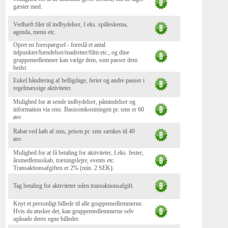
gæster med.
Vedhæft filer til indbydelser, f.eks. spilleskema,
agenda, menu etc.
Opret en forespørgsel - foreslå et antal
tidpunkter/hændelser/madretter/film etc., og dine
gruppemedlemmer kan vælge dem, som passer dem
bedst.
Enkel håndtering af helligdage, ferier og andre pauser i
regelmæssige aktiviteter.
Mulighed for at sende indbydelser, påmindelser og
information via sms. Basisomkostningen pr. sms er 60
øre.
Rabat ved køb af sms, prisen pr. sms sænkes til 40
øre.
Mulighed for at få betaling for aktiviteter, f.eks. fester,
årsmedlemsskab, træningslejre, events etc.
Transaktionsafgiften er 2% (min. 2 SEK).
Tag betaling for aktiviteter uden transaktionsafgift.
Knyt et personligt billede til alle gruppemedlemmerne.
Hvis du ønsker det, kan gruppemedlemmerne selv
uploade deres egne billeder.