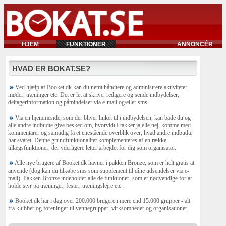
HJEM
FUNKTIONER
ANNONCÉR
HVAD ER BOKAT.SE?
Ved hjælp af Booket.dk kan du nemt håndtere og administrere aktiviteter,
møder, træninger etc. Det er let at skrive, redigere og sende indbydelser,
deltagerinformation og påmindelser via e-mail og/eller sms.
Via en hjemmeside, som der bliver linket til i indbydelsen, kan både du og
alle andre indbudte give besked om, hvorvidt I takker ja elle nej, komme med
kommentarer og samtidig få et enestående overblik over, hvad andre indbudte
har svaret. Denne grundfunktionalitet komplementeres af en række
tillægsfunktioner, der yderligere letter arbejdet for dig som organisator.
Alle nye brugere af Booket.dk havner i pakken Bronze, som er helt gratis at
anvende (dog kan du tilkøbe sms som supplement til dine udsendelser via e-
mail). Pakken Bronze indeholder alle de funktioner, som er nødvendige for at
holde styr på træninger, fester, træningslejre etc.
Booket.dk har i dag over 200.000 brugere i mere end 15.000 grupper - alt
fra klubber og foreninger til vennegrupper, virksomheder og organisationer.