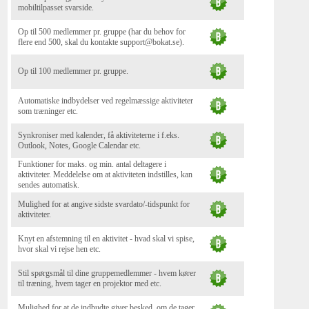
mobiltilpasset svarside.
Op til 500 medlemmer pr. gruppe (har du behov for
flere end 500, skal du kontakte support@bokat.se).
Op til 100 medlemmer pr. gruppe.
Automatiske indbydelser ved regelmæssige aktiviteter
som træninger etc.
Synkroniser med kalender, få aktiviteterne i f.eks.
Outlook, Notes, Google Calendar etc.
Funktioner for maks. og min. antal deltagere i
aktiviteter. Meddelelse om at aktiviteten indstilles, kan
sendes automatisk.
Mulighed for at angive sidste svardato/-tidspunkt for
aktiviteter.
Knyt en afstemning til en aktivitet - hvad skal vi spise,
hvor skal vi rejse hen etc.
Stil spørgsmål til dine gruppemedlemmer - hvem kører
til træning, hvem tager en projektor med etc.
Mulighed for at de indbudte giver besked, om de tager