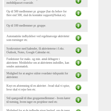
mobiltilpasset svarside.
Op til 500 medlemmer pr. gruppe (har du behov for
flere end 500, skal du kontakte support@bokat.se).
Op til 100 medlemmer pr. gruppe.
Automatiske indbydelser ved regelmæssige aktiviteter
som træninger etc.
Synkroniser med kalender, få aktiviteterne i f.eks.
Outlook, Notes, Google Calendar etc.
Funktioner for maks. og min. antal deltagere i
aktiviteter. Meddelelse om at aktiviteten indstilles, kan
sendes automatisk.
Mulighed for at angive sidste svardato/-tidspunkt for
aktiviteter.
Knyt en afstemning til en aktivitet - hvad skal vi spise,
hvor skal vi rejse hen etc.
Stil spørgsmål til dine gruppemedlemmer - hvem kører
til træning, hvem tager en projektor med etc.
Mulighed for at de indbudte giver besked, om de tager