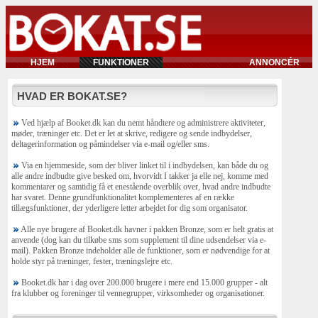
HJEM
FUNKTIONER
ANNONCÉR
HVAD ER BOKAT.SE?
Ved hjælp af Booket.dk kan du nemt håndtere og administrere aktiviteter,
møder, træninger etc. Det er let at skrive, redigere og sende indbydelser,
deltagerinformation og påmindelser via e-mail og/eller sms.
Via en hjemmeside, som der bliver linket til i indbydelsen, kan både du og
alle andre indbudte give besked om, hvorvidt I takker ja elle nej, komme med
kommentarer og samtidig få et enestående overblik over, hvad andre indbudte
har svaret. Denne grundfunktionalitet komplementeres af en række
tillægsfunktioner, der yderligere letter arbejdet for dig som organisator.
Alle nye brugere af Booket.dk havner i pakken Bronze, som er helt gratis at
anvende (dog kan du tilkøbe sms som supplement til dine udsendelser via e-
mail). Pakken Bronze indeholder alle de funktioner, som er nødvendige for at
holde styr på træninger, fester, træningslejre etc.
Booket.dk har i dag over 200.000 brugere i mere end 15.000 grupper - alt
fra klubber og foreninger til vennegrupper, virksomheder og organisationer.