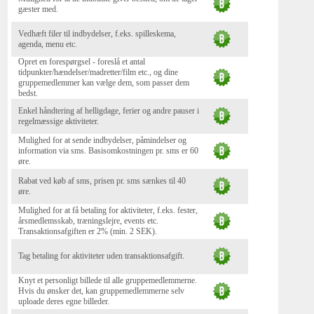
gæster med.
Vedhæft filer til indbydelser, f.eks. spilleskema,
agenda, menu etc.
Opret en forespørgsel - foreslå et antal
tidpunkter/hændelser/madretter/film etc., og dine
gruppemedlemmer kan vælge dem, som passer dem
bedst.
Enkel håndtering af helligdage, ferier og andre pauser i
regelmæssige aktiviteter.
Mulighed for at sende indbydelser, påmindelser og
information via sms. Basisomkostningen pr. sms er 60
øre.
Rabat ved køb af sms, prisen pr. sms sænkes til 40
øre.
Mulighed for at få betaling for aktiviteter, f.eks. fester,
årsmedlemsskab, træningslejre, events etc.
Transaktionsafgiften er 2% (min. 2 SEK).
Tag betaling for aktiviteter uden transaktionsafgift.
Knyt et personligt billede til alle gruppemedlemmerne.
Hvis du ønsker det, kan gruppemedlemmerne selv
uploade deres egne billeder.