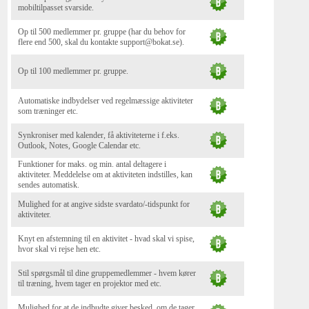
mobiltilpasset svarside.
Op til 500 medlemmer pr. gruppe (har du behov for
flere end 500, skal du kontakte support@bokat.se).
Op til 100 medlemmer pr. gruppe.
Automatiske indbydelser ved regelmæssige aktiviteter
som træninger etc.
Synkroniser med kalender, få aktiviteterne i f.eks.
Outlook, Notes, Google Calendar etc.
Funktioner for maks. og min. antal deltagere i
aktiviteter. Meddelelse om at aktiviteten indstilles, kan
sendes automatisk.
Mulighed for at angive sidste svardato/-tidspunkt for
aktiviteter.
Knyt en afstemning til en aktivitet - hvad skal vi spise,
hvor skal vi rejse hen etc.
Stil spørgsmål til dine gruppemedlemmer - hvem kører
til træning, hvem tager en projektor med etc.
Mulighed for at de indbudte giver besked, om de tager