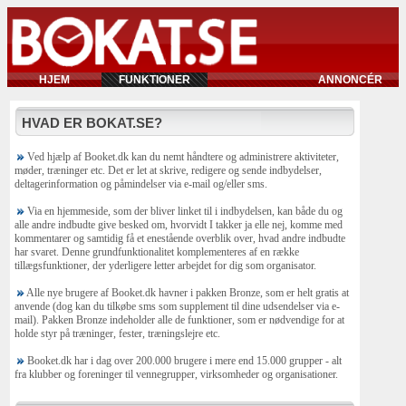
HJEM
FUNKTIONER
ANNONCÉR
HVAD ER BOKAT.SE?
Ved hjælp af Booket.dk kan du nemt håndtere og administrere aktiviteter,
møder, træninger etc. Det er let at skrive, redigere og sende indbydelser,
deltagerinformation og påmindelser via e-mail og/eller sms.
Via en hjemmeside, som der bliver linket til i indbydelsen, kan både du og
alle andre indbudte give besked om, hvorvidt I takker ja elle nej, komme med
kommentarer og samtidig få et enestående overblik over, hvad andre indbudte
har svaret. Denne grundfunktionalitet komplementeres af en række
tillægsfunktioner, der yderligere letter arbejdet for dig som organisator.
Alle nye brugere af Booket.dk havner i pakken Bronze, som er helt gratis at
anvende (dog kan du tilkøbe sms som supplement til dine udsendelser via e-
mail). Pakken Bronze indeholder alle de funktioner, som er nødvendige for at
holde styr på træninger, fester, træningslejre etc.
Booket.dk har i dag over 200.000 brugere i mere end 15.000 grupper - alt
fra klubber og foreninger til vennegrupper, virksomheder og organisationer.