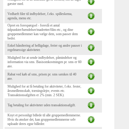
gæster med.
Vedhæft filer til indbydelser, f.eks. spilleskema,
agenda, menu etc.
Opret en forespørgsel - foreslå et antal
tidpunkter/hændelser/madretter/film etc., og dine
gruppemedlemmer kan vælge dem, som passer dem
bedst.
Enkel håndtering af helligdage, ferier og andre pauser i
regelmæssige aktiviteter.
Mulighed for at sende indbydelser, påmindelser og
information via sms. Basisomkostningen pr. sms er 60
øre.
Rabat ved køb af sms, prisen pr. sms sænkes til 40
øre.
Mulighed for at få betaling for aktiviteter, f.eks. fester,
årsmedlemsskab, træningslejre, events etc.
Transaktionsafgiften er 2% (min. 2 SEK).
Tag betaling for aktiviteter uden transaktionsafgift.
Knyt et personligt billede til alle gruppemedlemmerne.
Hvis du ønsker det, kan gruppemedlemmerne selv
uploade deres egne billeder.