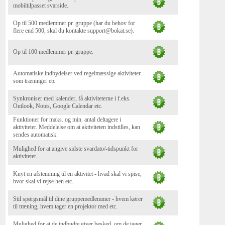
mobiltilpasset svarside.
Op til 500 medlemmer pr. gruppe (har du behov for
flere end 500, skal du kontakte support@bokat.se).
Op til 100 medlemmer pr. gruppe.
Automatiske indbydelser ved regelmæssige aktiviteter
som træninger etc.
Synkroniser med kalender, få aktiviteterne i f.eks.
Outlook, Notes, Google Calendar etc.
Funktioner for maks. og min. antal deltagere i
aktiviteter. Meddelelse om at aktiviteten indstilles, kan
sendes automatisk.
Mulighed for at angive sidste svardato/-tidspunkt for
aktiviteter.
Knyt en afstemning til en aktivitet - hvad skal vi spise,
hvor skal vi rejse hen etc.
Stil spørgsmål til dine gruppemedlemmer - hvem kører
til træning, hvem tager en projektor med etc.
Mulighed for at de indbudte giver besked, om de tager