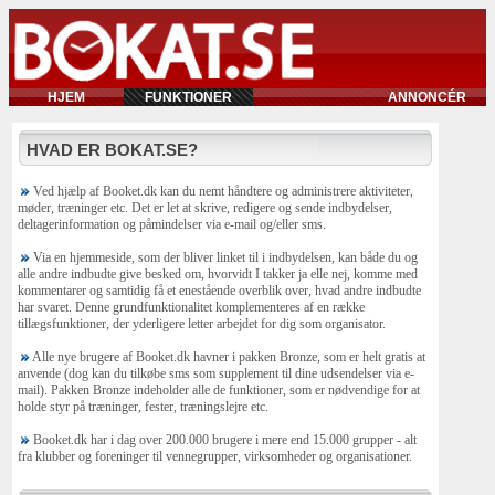
HJEM
FUNKTIONER
ANNONCÉR
HVAD ER BOKAT.SE?
Ved hjælp af Booket.dk kan du nemt håndtere og administrere aktiviteter,
møder, træninger etc. Det er let at skrive, redigere og sende indbydelser,
deltagerinformation og påmindelser via e-mail og/eller sms.
Via en hjemmeside, som der bliver linket til i indbydelsen, kan både du og
alle andre indbudte give besked om, hvorvidt I takker ja elle nej, komme med
kommentarer og samtidig få et enestående overblik over, hvad andre indbudte
har svaret. Denne grundfunktionalitet komplementeres af en række
tillægsfunktioner, der yderligere letter arbejdet for dig som organisator.
Alle nye brugere af Booket.dk havner i pakken Bronze, som er helt gratis at
anvende (dog kan du tilkøbe sms som supplement til dine udsendelser via e-
mail). Pakken Bronze indeholder alle de funktioner, som er nødvendige for at
holde styr på træninger, fester, træningslejre etc.
Booket.dk har i dag over 200.000 brugere i mere end 15.000 grupper - alt
fra klubber og foreninger til vennegrupper, virksomheder og organisationer.