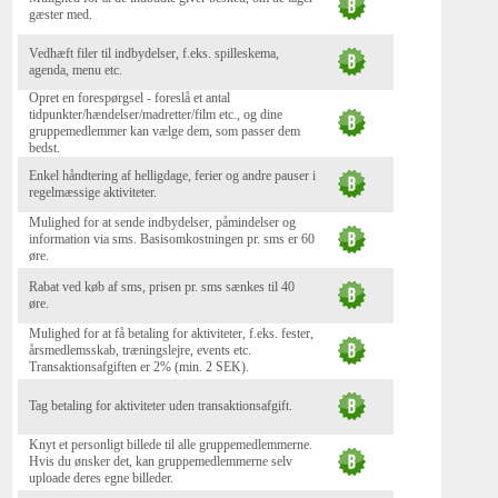
gæster med.
Vedhæft filer til indbydelser, f.eks. spilleskema,
agenda, menu etc.
Opret en forespørgsel - foreslå et antal
tidpunkter/hændelser/madretter/film etc., og dine
gruppemedlemmer kan vælge dem, som passer dem
bedst.
Enkel håndtering af helligdage, ferier og andre pauser i
regelmæssige aktiviteter.
Mulighed for at sende indbydelser, påmindelser og
information via sms. Basisomkostningen pr. sms er 60
øre.
Rabat ved køb af sms, prisen pr. sms sænkes til 40
øre.
Mulighed for at få betaling for aktiviteter, f.eks. fester,
årsmedlemsskab, træningslejre, events etc.
Transaktionsafgiften er 2% (min. 2 SEK).
Tag betaling for aktiviteter uden transaktionsafgift.
Knyt et personligt billede til alle gruppemedlemmerne.
Hvis du ønsker det, kan gruppemedlemmerne selv
uploade deres egne billeder.