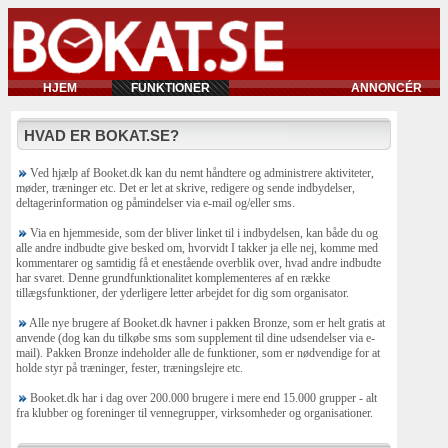
HJEM
FUNKTIONER
ANNONCÉR
HVAD ER BOKAT.SE?
Ved hjælp af Booket.dk kan du nemt håndtere og administrere aktiviteter,
møder, træninger etc. Det er let at skrive, redigere og sende indbydelser,
deltagerinformation og påmindelser via e-mail og/eller sms.
Via en hjemmeside, som der bliver linket til i indbydelsen, kan både du og
alle andre indbudte give besked om, hvorvidt I takker ja elle nej, komme med
kommentarer og samtidig få et enestående overblik over, hvad andre indbudte
har svaret. Denne grundfunktionalitet komplementeres af en række
tillægsfunktioner, der yderligere letter arbejdet for dig som organisator.
Alle nye brugere af Booket.dk havner i pakken Bronze, som er helt gratis at
anvende (dog kan du tilkøbe sms som supplement til dine udsendelser via e-
mail). Pakken Bronze indeholder alle de funktioner, som er nødvendige for at
holde styr på træninger, fester, træningslejre etc.
Booket.dk har i dag over 200.000 brugere i mere end 15.000 grupper - alt
fra klubber og foreninger til vennegrupper, virksomheder og organisationer.