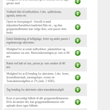
gæster med.
Vedhæft filer til indbydelser, f.eks. spilleskema,
agenda, menu etc.
Opret en forespørgsel - foreslå et antal
tidpunkter/hændelser/madretter/film etc., og dine
gruppemedlemmer kan vælge dem, som passer dem
bedst.
Enkel håndtering af helligdage, ferier og andre pauser i
regelmæssige aktiviteter.
Mulighed for at sende indbydelser, påmindelser og
information via sms. Basisomkostningen pr. sms er 60
øre.
Rabat ved køb af sms, prisen pr. sms sænkes til 40
øre.
Mulighed for at få betaling for aktiviteter, f.eks. fester,
årsmedlemsskab, træningslejre, events etc.
Transaktionsafgiften er 2% (min. 2 SEK).
Tag betaling for aktiviteter uden transaktionsafgift.
Knyt et personligt billede til alle gruppemedlemmerne.
Hvis du ønsker det, kan gruppemedlemmerne selv
uploade deres egne billeder.