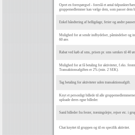
Opret en forespørgsel - foreslå et antal tidpunkter/hæn
gruppemedlemmer kan vælge dem, som passer dem b
Enkel håndtering af helligdage, ferier og andre pauser 
Mulighed for at sende indbydelser, påmindelser og i
60 øre.
Rabat ved køb af sms, prisen pr. sms sænkes til 40 ør
Mulighed for at få betaling for aktiviteter, f.eks. fest
Transaktionsafgiften er 2% (min. 2 SEK).
Tag betaling for aktiviteter uden transaktionsafgift.
Knyt et personligt billede til alle gruppemedlemmer
uploade deres egne billeder.
Saml billeder fra fester, træningslejre, rejser etc. i g
Chat knyttet til gruppen og til en specifik aktivitet.