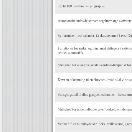
Op til 100 medlemmer pr. gruppe.
Automatiske indbydelser ved regelmæssige aktiviteter
Synkroniser med kalender, få aktiviteterne i f.eks. O
Funktioner for maks. og min. antal deltagere i aktivite
sendes automatisk.
Mulighed for at angive sidste svardato/-tidspunkt for a
Knyt en afstemning til en aktivitet - hvad skal vi spise
Stil spørgsmål til dine gruppemedlemmer - hvem kører
Mulighed for at de indbudte giver besked, om de tag
Vedhæft filer til indbydelser, f.eks. spilleskema, agen