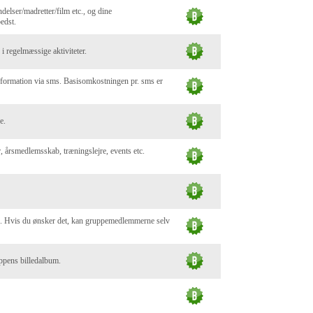
delser/madretter/film etc., og dine
edst.
i regelmæssige aktiviteter.
nformation via sms. Basisomkostningen pr. sms er
e.
er, årsmedlemsskab, træningslejre, events etc.
ne. Hvis du ønsker det, kan gruppemedlemmerne selv
ruppens billedalbum.