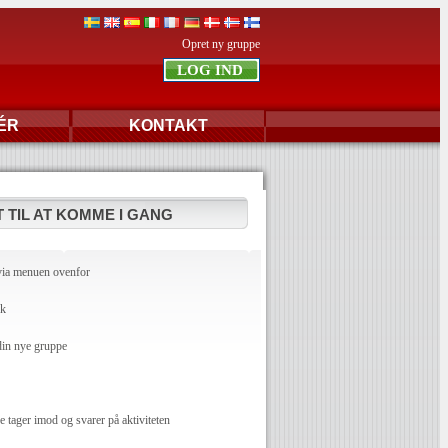
Opret ny gruppe
ÉR
KONTAKT
 TIL AT KOMME I GANG
via menuen ovenfor
dk
din nye gruppe
ager imod og svarer på aktiviteten