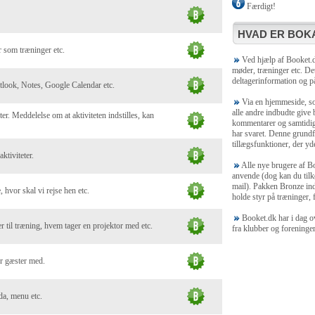
Færdigt!
HVAD ER BOKA
 som træninger etc.
Ved hjælp af Booket.dk
møder, træninger etc. Det
deltagerinformation og på
utlook, Notes, Google Calendar etc.
Via en hjemmeside, som
alle andre indbudte give
ter. Meddelelse om at aktiviteten indstilles, kan
kommentarer og samtidig 
har svaret. Denne grundf
tillægsfunktioner, der yde
ktiviteter.
Alle nye brugere af Bo
anvende (dog kan du tilk
mail). Pakken Bronze ind
, hvor skal vi rejse hen etc.
holde styr på træninger, f
Booket.dk har i dag ov
 til træning, hvem tager en projektor med etc.
fra klubber og foreninge
er gæster med.
da, menu etc.