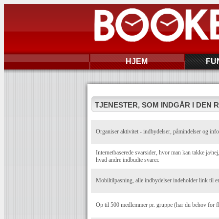
HJEM
FU
TJENESTER, SOM INDGÅR I DEN 
Organiser aktivitet - indbydelser, påmindelser og info
Internetbaserede svarsider, hvor man kan takke ja/n
hvad andre indbudte svarer.
Mobiltilpasning, alle indbydelser indeholder link til e
Op til 500 medlemmer pr. gruppe (har du behov for f