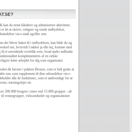
T.SE?
 kan du nemt håndtere og administrere aktiviteter,
 er let at skrive, redigere og sende indbydelser,
mindelser via e-mail og/eller sms.
 der bliver linket til i indbydelsen, kan både du og
 besked om, hvorvidt I takker ja elle nej, komme med
få et enestående overblik over, hvad andre indbudte
unktionalitet komplementeres af en række
rligere letter arbejdet for dig som organisator.
oket.dk havner i pakken Bronze, som er helt gratis at
øbe sms som supplement til dine udsendelser via e-
eholder alle de funktioner, som er nødvendige for at
ester, træningslejre etc.
er 200.000 brugere i mere end 15.000 grupper - alt
r til vennegrupper, virksomheder og organisationer.