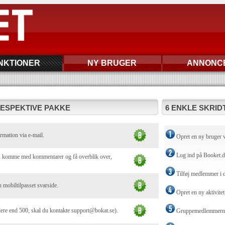
NKTIONER
NY BRUGER
ANNONC
RESPEKTIVE PAKKE
6 ENKLE SKRIDT
rmation via e-mail.
Opret en ny bruger 
Log ind på Booket.
ej, komme med kommentarer og få overblik over,
Tilføj medlemmer i 
n mobiltilpasset svarside.
Opret en ny aktivitet
lere end 500, skal du kontakte support@bokat.se).
Gruppemedlemmerne t