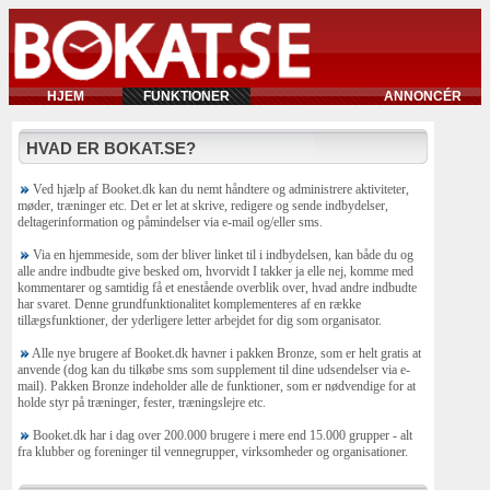
HJEM
FUNKTIONER
ANNONCÉR
HVAD ER BOKAT.SE?
Ved hjælp af Booket.dk kan du nemt håndtere og administrere aktiviteter,
møder, træninger etc. Det er let at skrive, redigere og sende indbydelser,
deltagerinformation og påmindelser via e-mail og/eller sms.
Via en hjemmeside, som der bliver linket til i indbydelsen, kan både du og
alle andre indbudte give besked om, hvorvidt I takker ja elle nej, komme med
kommentarer og samtidig få et enestående overblik over, hvad andre indbudte
har svaret. Denne grundfunktionalitet komplementeres af en række
tillægsfunktioner, der yderligere letter arbejdet for dig som organisator.
Alle nye brugere af Booket.dk havner i pakken Bronze, som er helt gratis at
anvende (dog kan du tilkøbe sms som supplement til dine udsendelser via e-
mail). Pakken Bronze indeholder alle de funktioner, som er nødvendige for at
holde styr på træninger, fester, træningslejre etc.
Booket.dk har i dag over 200.000 brugere i mere end 15.000 grupper - alt
fra klubber og foreninger til vennegrupper, virksomheder og organisationer.