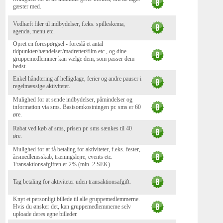
gæster med.
Vedhæft filer til indbydelser, f.eks. spilleskema,
agenda, menu etc.
Opret en forespørgsel - foreslå et antal
tidpunkter/hændelser/madretter/film etc., og dine
gruppemedlemmer kan vælge dem, som passer dem
bedst.
Enkel håndtering af helligdage, ferier og andre pauser i
regelmæssige aktiviteter.
Mulighed for at sende indbydelser, påmindelser og
information via sms. Basisomkostningen pr. sms er 60
øre.
Rabat ved køb af sms, prisen pr. sms sænkes til 40
øre.
Mulighed for at få betaling for aktiviteter, f.eks. fester,
årsmedlemsskab, træningslejre, events etc.
Transaktionsafgiften er 2% (min. 2 SEK).
Tag betaling for aktiviteter uden transaktionsafgift.
Knyt et personligt billede til alle gruppemedlemmerne.
Hvis du ønsker det, kan gruppemedlemmerne selv
uploade deres egne billeder.