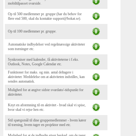
mobiltilpasset svarside.
Op til 500 medlemmer pr. gruppe (har du behov for
flere end 500, skal du kontakte support@bokat.se).
Op til 100 medlemmer pr. gruppe.
Automatiske indbydelser ved regelmæssige aktiviteter
som træninger etc.
Synkroniser med kalender, få aktiviteterne i f.eks.
Outlook, Notes, Google Calendar etc.
Funktioner for maks. og min. antal deltagere i
aktiviteter. Meddelelse om at aktiviteten indstilles, kan
sendes automatisk.
Mulighed for at angive sidste svardato/-tidspunkt for
aktiviteter.
Knyt en afstemning til en aktivitet - hvad skal vi spise,
hvor skal vi rejse hen etc.
Stil spørgsmål til dine gruppemedlemmer - hvem kører
til træning, hvem tager en projektor med etc.
Mulighed for at de indbudte giver besked, om de tager