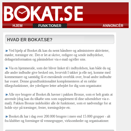
HJEM
FUNKTIONER
ANNONCÉR
HVAD ER BOKAT.SE?
Ved hjælp af Booket.dk kan du nemt håndtere og administrere aktiviteter,
møder, træninger etc. Det er let at skrive, redigere og sende indbydelser,
deltagerinformation og påmindelser via e-mail og/eller sms.
Via en hjemmeside, som der bliver linket til i indbydelsen, kan både du og
alle andre indbudte give besked om, hvorvidt I takker ja elle nej, komme med
kommentarer og samtidig få et enestående overblik over, hvad andre indbudte
har svaret. Denne grundfunktionalitet komplementeres af en række
tillægsfunktioner, der yderligere letter arbejdet for dig som organisator.
Alle nye brugere af Booket.dk havner i pakken Bronze, som er helt gratis at
anvende (dog kan du tilkøbe sms som supplement til dine udsendelser via e-
mail). Pakken Bronze indeholder alle de funktioner, som er nødvendige for at
holde styr på træninger, fester, træningslejre etc.
Booket.dk har i dag over 200.000 brugere i mere end 15.000 grupper - alt
fra klubber og foreninger til vennegrupper, virksomheder og organisationer.