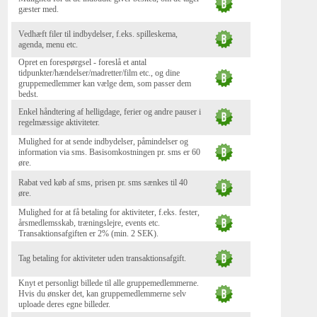
gæster med.
Vedhæft filer til indbydelser, f.eks. spilleskema,
agenda, menu etc.
Opret en forespørgsel - foreslå et antal
tidpunkter/hændelser/madretter/film etc., og dine
gruppemedlemmer kan vælge dem, som passer dem
bedst.
Enkel håndtering af helligdage, ferier og andre pauser i
regelmæssige aktiviteter.
Mulighed for at sende indbydelser, påmindelser og
information via sms. Basisomkostningen pr. sms er 60
øre.
Rabat ved køb af sms, prisen pr. sms sænkes til 40
øre.
Mulighed for at få betaling for aktiviteter, f.eks. fester,
årsmedlemsskab, træningslejre, events etc.
Transaktionsafgiften er 2% (min. 2 SEK).
Tag betaling for aktiviteter uden transaktionsafgift.
Knyt et personligt billede til alle gruppemedlemmerne.
Hvis du ønsker det, kan gruppemedlemmerne selv
uploade deres egne billeder.