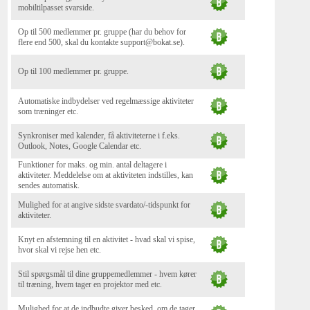
mobiltilpasset svarside.
Op til 500 medlemmer pr. gruppe (har du behov for
flere end 500, skal du kontakte support@bokat.se).
Op til 100 medlemmer pr. gruppe.
Automatiske indbydelser ved regelmæssige aktiviteter
som træninger etc.
Synkroniser med kalender, få aktiviteterne i f.eks.
Outlook, Notes, Google Calendar etc.
Funktioner for maks. og min. antal deltagere i
aktiviteter. Meddelelse om at aktiviteten indstilles, kan
sendes automatisk.
Mulighed for at angive sidste svardato/-tidspunkt for
aktiviteter.
Knyt en afstemning til en aktivitet - hvad skal vi spise,
hvor skal vi rejse hen etc.
Stil spørgsmål til dine gruppemedlemmer - hvem kører
til træning, hvem tager en projektor med etc.
Mulighed for at de indbudte giver besked, om de tager