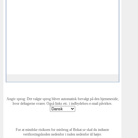
Angiv sprog: Det valgte sprog bliver automatisk forvalgt på den hjemmeside,
hvor deltagerne svarer. Også links etc. i indbydelses-e-mail påvirkes.
For at mindske risikoen for misbrug af Bokat.se skal du indtaste
verificeringskoden nedenfor i ruden nedenfor til højre.