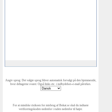
Angiv sprog: Det valgte sprog bliver automatisk forvalgt på den hjemmeside,
hvor deltagerne svarer. Også links etc. i indbydelses-e-mail påvirkes.
For at mindske risikoen for misbrug af Bokat.se skal du indtaste
verificeringskoden nedenfor i ruden nedenfor til højre.