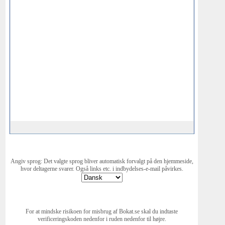
Angiv sprog: Det valgte sprog bliver automatisk forvalgt på den hjemmeside,
hvor deltagerne svarer. Også links etc. i indbydelses-e-mail påvirkes.
For at mindske risikoen for misbrug af Bokat.se skal du indtaste
verificeringskoden nedenfor i ruden nedenfor til højre.