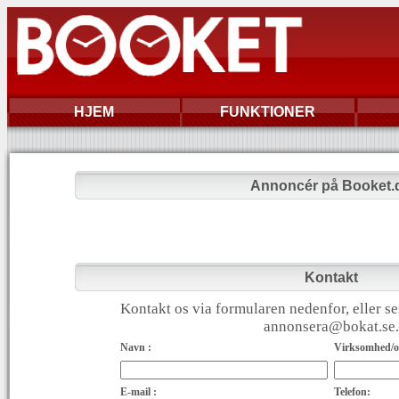
HJEM
FUNKTIONER
Annoncér på Booket.
Kontakt
Kontakt os via formularen nedenfor, eller se
annonsera@bokat.se.
Navn :
Virksomhed/or
E-mail :
Telefon: