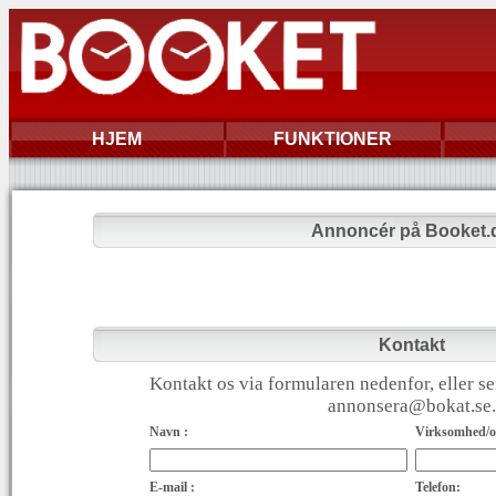
HJEM
FUNKTIONER
Annoncér på Booket.
Kontakt
Kontakt os via formularen nedenfor, eller se
annonsera@bokat.se.
Navn :
Virksomhed/or
E-mail :
Telefon: