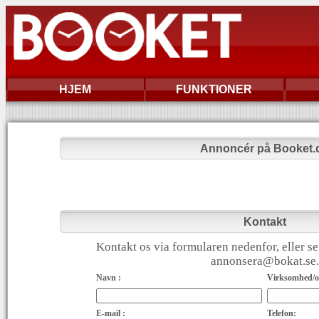
HJEM
FUNKTIONER
Annoncér på Booket.
Kontakt
Kontakt os via formularen nedenfor, eller se
annonsera@bokat.se.
Navn :
Virksomhed/or
E-mail :
Telefon: