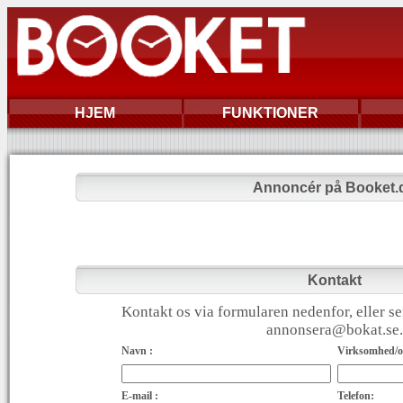
HJEM
FUNKTIONER
Annoncér på Booket.
Kontakt
Kontakt os via formularen nedenfor, eller se
annonsera@bokat.se.
Navn :
Virksomhed/or
E-mail :
Telefon: