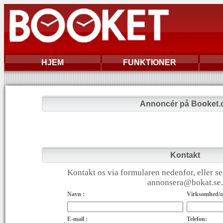
HJEM
FUNKTIONER
Annoncér på Booket.
Kontakt
Kontakt os via formularen nedenfor, eller se
annonsera@bokat.se.
Navn :
Virksomhed/or
E-mail :
Telefon: