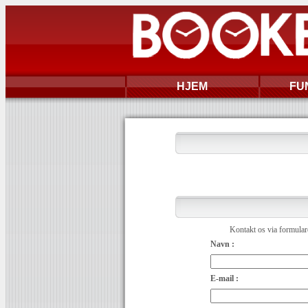
HJEM
FU
Kontakt os via formulare
Navn :
E-mail :