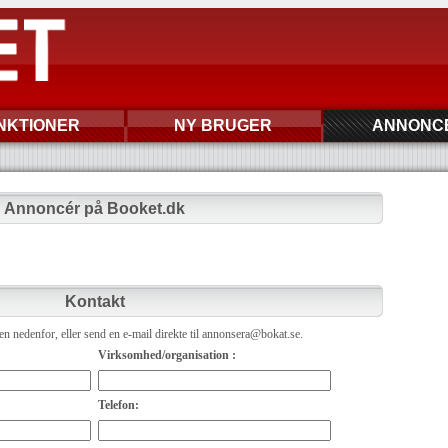
NKTIONER
NY BRUGER
ANNONC
Annoncér på Booket.dk
Kontakt
n nedenfor, eller send en e-mail direkte til annonsera@bokat.se.
Virksomhed/organisation :
Telefon: