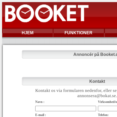
HJEM
FUNKTIONER
Annoncér på Booket.
Kontakt
Kontakt os via formularen nedenfor, eller se
annonsera@bokat.se.
Navn :
Virksomhed/or
E-mail :
Telefon: