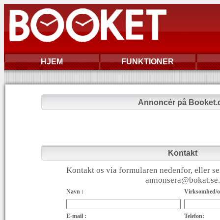
HJEM
FUNKTIONER
Annoncér på Booket.
Kontakt
Kontakt os via formularen nedenfor, eller se
annonsera@bokat.se.
Navn :
Virksomhed/or
E-mail :
Telefon: