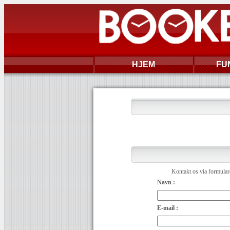
HJEM
FU
Kontakt os via formulare
Navn :
E-mail :