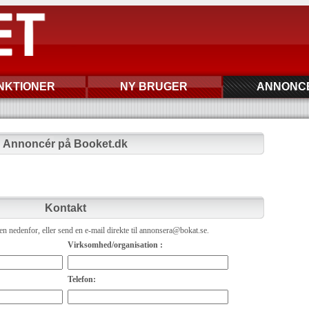
NKTIONER
NY BRUGER
ANNONC
Annoncér på Booket.dk
Kontakt
n nedenfor, eller send en e-mail direkte til annonsera@bokat.se.
Virksomhed/organisation :
Telefon: