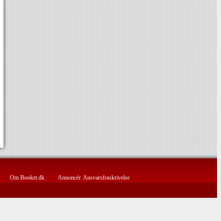
Om Booket.dk
Annoncér
Ansvarsfraskrivelse