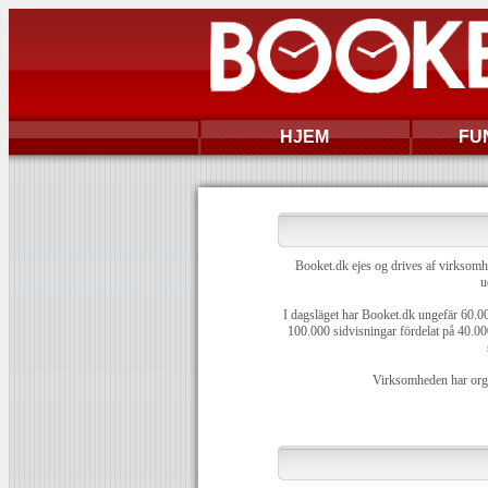
HJEM
FU
Booket.dk ejes og drives af virksom
u
I dagsläget har Booket.dk ungefär 60.0
100.000 sidvisningar fördelat på 40.000
Virksomheden har org