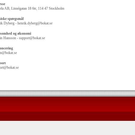
sse
ela AB, Linnégatan 18 6tr, 114 47 Stockholm
iske spørgsmål
ik Dyberg - henrik.dyberg@bokat.se
ksomhed og økonomi
in Hansson - support@bokat.se
oncering
tin@bokat.se
port
ort@bokat.se