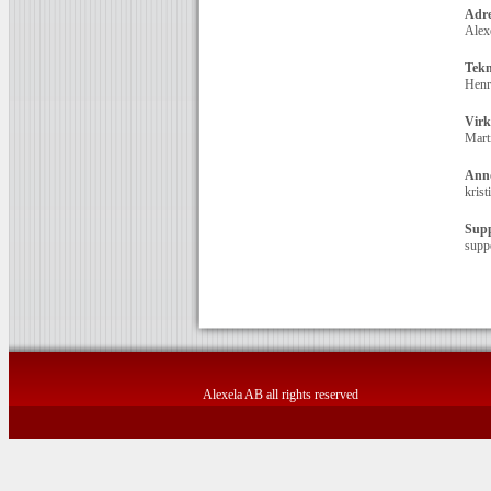
Adre
Alex
Tekn
Henr
Vir
Mart
Ann
kris
Sup
supp
Alexela AB all rights reserved