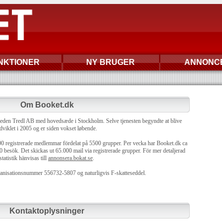
NKTIONER
NY BRUGER
ANNONC
Om Booket.dk
heden Tredl AB med hovedsæde i Stockholm. Selve tjenesten begyndte at blive
dviklet i 2005 og er siden vokset løbende.
00 registrerade medlemmar fördelat på 5500 grupper. Per vecka har Booket.dk ca
 besök. Det skickas ut 65.000 mail via registrerade grupper. För mer detaljerad
statistik hänvisas till
annonsera.bokat.se
.
anisationsnummer 556732-5807 og naturligvis F-skatteseddel.
Kontaktoplysninger