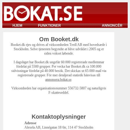
HJEM
FUNKTIONER
ANNONCÉR
Om Booket.dk
Booket.dk ejes og drives af virksomheden Tredl AB med hovedsæde i
Stockholm. Selve tjenesten begyndte at blive udviklet i 2005 og er
siden vokset løbende.
I dagsläget har Booket.dk ungefär 60.000 registrerade medlemmar
fördelat på 5500 grupper. Per vecka har Booket.dk ca 100.000
sidvisningar fördelat på 40.000 besök. Det skickas ut 65.000 mail via
registrerade grupper. För mer detaljerad statistik hänvisas till
annonsera.bokat.se
.
Virksomheden har organisationsnummer 556732-5807 og naturligvis
F-skatteseddel.
Kontaktoplysninger
Adresse
Alexela AB, Linnégatan 18 6tr, 114 47 Stockholm