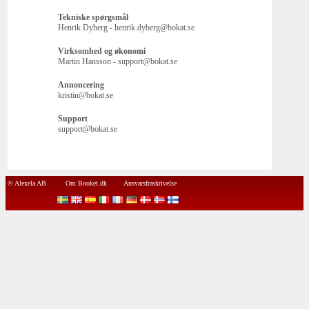
Tekniske spørgsmål
Henrik Dyberg - henrik.dyberg@bokat.se
Virksomhed og økonomi
Martin Hansson - support@bokat.se
Annoncering
kristin@bokat.se
Support
support@bokat.se
© Alexela AB
Om Booket.dk
Ansvarsfraskrivelse