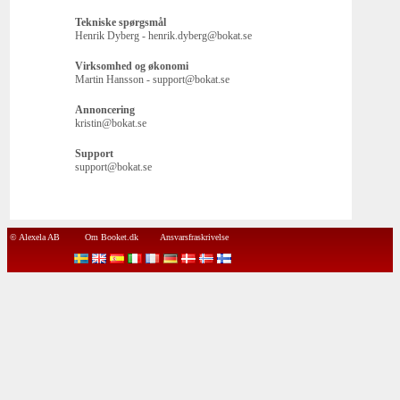
Tekniske spørgsmål
Henrik Dyberg - henrik.dyberg@bokat.se
Virksomhed og økonomi
Martin Hansson - support@bokat.se
Annoncering
kristin@bokat.se
Support
support@bokat.se
© Alexela AB
Om Booket.dk
Ansvarsfraskrivelse