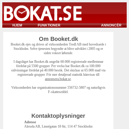
HJEM
FUNKTIONER
ANNONCÉR
Om Booket.dk
Booket.dk ejes og drives af virksomheden Tredl AB med hovedsæde i
Stockholm. Selve tjenesten begyndte at blive udviklet i 2005 og er
siden vokset løbende.
I dagsläget har Booket.dk ungefär 60.000 registrerade medlemmar
fördelat på 5500 grupper. Per vecka har Booket.dk ca 100.000
sidvisningar fördelat på 40.000 besök. Det skickas ut 65.000 mail via
registrerade grupper. För mer detaljerad statistik hänvisas till
annonsera.bokat.se
.
Virksomheden har organisationsnummer 556732-5807 og naturligvis
F-skatteseddel.
Kontaktoplysninger
Adresse
Alexela AB, Linnégatan 18 6tr, 114 47 Stockholm